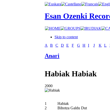
Esan Ozenki Recor
Skip to content
A
B
C
D
E
F
G
H
I
J
K
L
Anari
Habiak
Habiak
2000
1
Habiak
2
Bihotza Galdu Dut