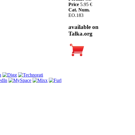
Price
5.95 €
Cat. Num.
EO.183
available on
Talka.org