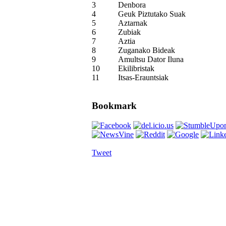
3
Denbora
4
Geuk Piztutako Suak
5
Aztarnak
6
Zubiak
7
Aztia
8
Zuganako Bideak
9
Amultsu Dator Iluna
10
Ekilibristak
11
Itsas-Erauntsiak
Bookmark
Tweet