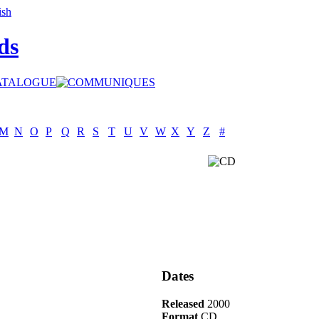
ds
M
N
O
P
Q
R
S
T
U
V
W
X
Y
Z
#
Dates
Released
2000
Format
CD