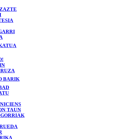
ZAZTE
I
TESIA
GARRI
A
KATUA
O!
IN
RUZA
O BARIK
BAD
ATU
NICIENS
ON TAUN
 GORRIAK
 RUEDA
R
RIKA