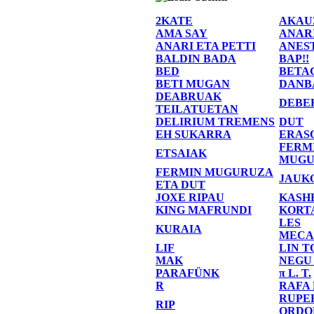
2KATE
AKAU
AMA SAY
ANAR
ANARI ETA PETTI
ANES
BALDIN BADA
BAP!!
BED
BETA
BETI MUGAN
DANB
DEABRUAK
DEBE
TEILATUETAN
DELIRIUM TREMENS
DUT
EH SUKARRA
ERAS
FERM
ETSAIAK
MUGU
FERMIN MUGURUZA
JAUK
ETA DUT
JOXE RIPAU
KASH
KING MAFRUNDI
KORT
LES
KURAIA
MECA
LIF
LIN T
MAK
NEGU
PARAFÜNK
π L. T.
R
RAFA
RUPE
RIP
ORDO