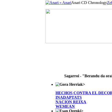
« Anari
Anari CD Chronology
Ze
Sagarroi - "Berandu da ora
>
HECHOS CONTRA EL DECO
INADAPTATS
NACION REIXA
WEMEAN
>