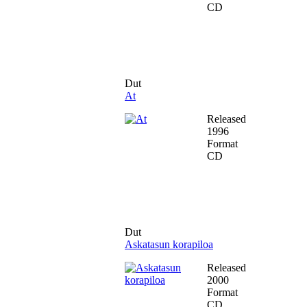
CD
Dut
At
Released
1996
Format
CD
Dut
Askatasun korapiloa
Released
2000
Format
CD