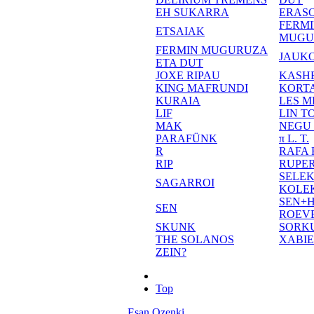
EH SUKARRA
ERASO
FERM
ETSAIAK
MUGU
FERMIN MUGURUZA
JAUKO
ETA DUT
JOXE RIPAU
KASH
KING MAFRUNDI
KORT
KURAIA
LES M
LIF
LIN T
MAK
NEGU
PARAFÜNK
π L. T.
R
RAFA
RIP
RUPE
SELE
SAGARROI
KOLE
SEN+
SEN
ROEV
SKUNK
SORK
THE SOLANOS
XABI
ZEIN?
Top
Esan Ozenki