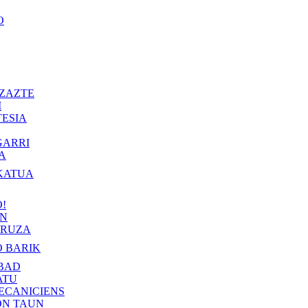
O
ZAZTE
I
ESIA
GARRI
A
KATUA
!
IN
RUZA
 BARIK
BAD
ATU
ECANICIENS
ON TAUN