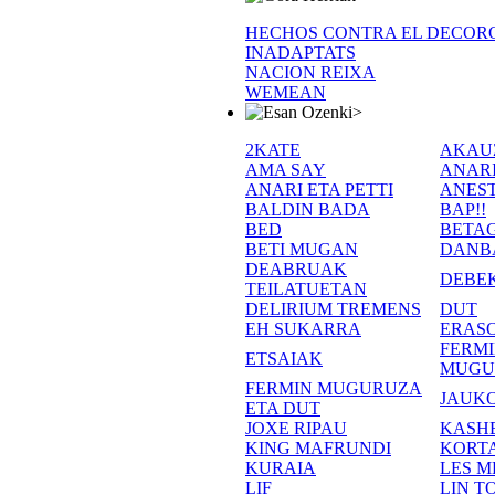
HECHOS CONTRA EL DECOR
INADAPTATS
NACION REIXA
WEMEAN
>
2KATE
AKAU
AMA SAY
ANAR
ANARI ETA PETTI
ANEST
BALDIN BADA
BAP!!
BED
BETA
BETI MUGAN
DANB
DEABRUAK
DEBE
TEILATUETAN
DELIRIUM TREMENS
DUT
EH SUKARRA
ERASO
FERM
ETSAIAK
MUGU
FERMIN MUGURUZA
JAUKO
ETA DUT
JOXE RIPAU
KASH
KING MAFRUNDI
KORT
KURAIA
LES M
LIF
LIN T