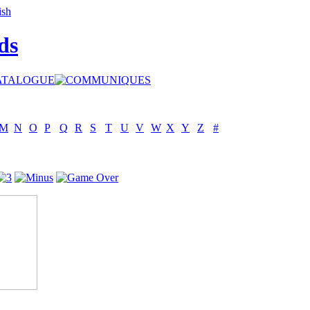
ds
M
N
O
P
Q
R
S
T
U
V
W
X
Y
Z
#