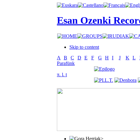
Esan Ozenki Recor
Skip to content
A
B
C
D
E
F
G
H
I
J
K
L
Parafünk
π. l. t
>