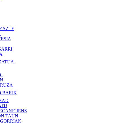
ZAZTE
I
ESIA
GARRI
A
KATUA
!
IN
RUZA
 BARIK
BAD
ATU
ECANICIENS
ON TAUN
 GORRIAK