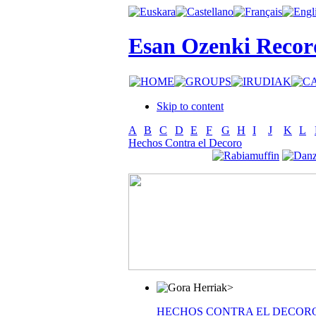
Esan Ozenki Recor
Skip to content
A
B
C
D
E
F
G
H
I
J
K
L
Hechos Contra el Decoro
>
HECHOS CONTRA EL DECOR