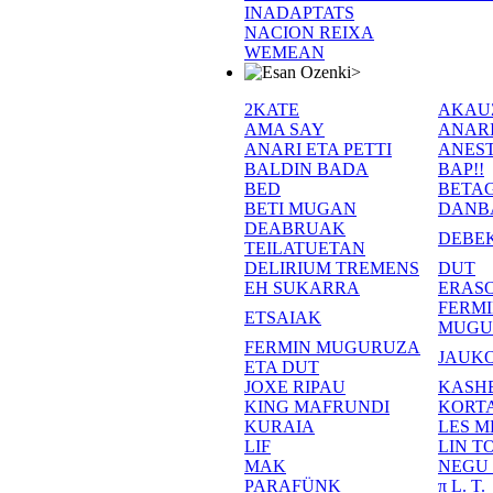
INADAPTATS
NACION REIXA
WEMEAN
>
2KATE
AKAU
AMA SAY
ANAR
ANARI ETA PETTI
ANEST
BALDIN BADA
BAP!!
BED
BETA
BETI MUGAN
DANB
DEABRUAK
DEBE
TEILATUETAN
DELIRIUM TREMENS
DUT
EH SUKARRA
ERASO
FERM
ETSAIAK
MUGU
FERMIN MUGURUZA
JAUKO
ETA DUT
JOXE RIPAU
KASH
KING MAFRUNDI
KORT
KURAIA
LES M
LIF
LIN T
MAK
NEGU
PARAFÜNK
π L. T.