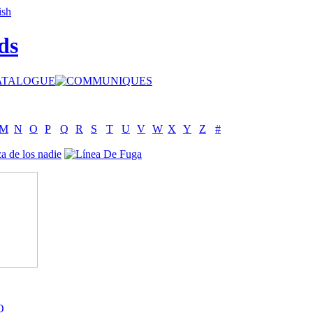
ds
M
N
O
P
Q
R
S
T
U
V
W
X
Y
Z
#
O