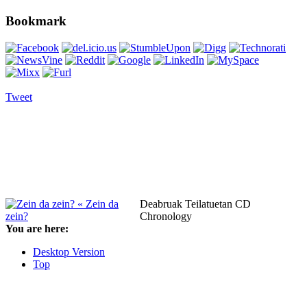
Bookmark
Tweet
« Zein da
Deabruak Teilatuetan CD
zein?
Chronology
You are here:
Desktop Version
Top