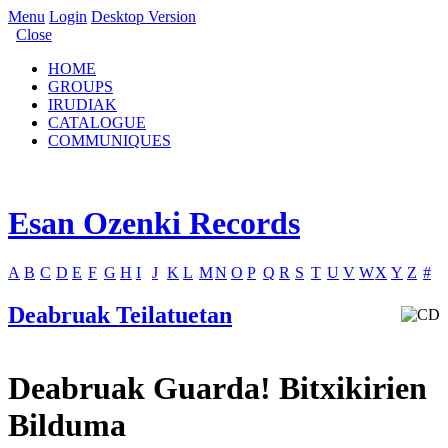
Menu
Login
Desktop Version
Close
HOME
GROUPS
IRUDIAK
CATALOGUE
COMMUNIQUES
Esan Ozenki Records
A
B
C
D
E
F
G
H
I
J
K
L
M
N
O
P
Q
R
S
T
U
V
W
X
Y
Z
#
Deabruak Teilatuetan
Deabruak Guarda! Bitxikirien
Bilduma