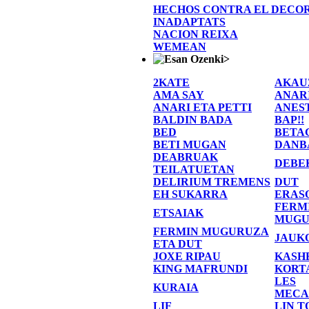
HECHOS CONTRA EL DECO
INADAPTATS
NACION REIXA
WEMEAN
>
2KATE
AKAU
AMA SAY
ANAR
ANARI ETA PETTI
ANES
BALDIN BADA
BAP!!
BED
BETA
BETI MUGAN
DANB
DEABRUAK
DEBE
TEILATUETAN
DELIRIUM TREMENS
DUT
EH SUKARRA
ERAS
FERM
ETSAIAK
MUGU
FERMIN MUGURUZA
JAUK
ETA DUT
JOXE RIPAU
KASH
KING MAFRUNDI
KORT
LES
KURAIA
MECA
LIF
LIN T