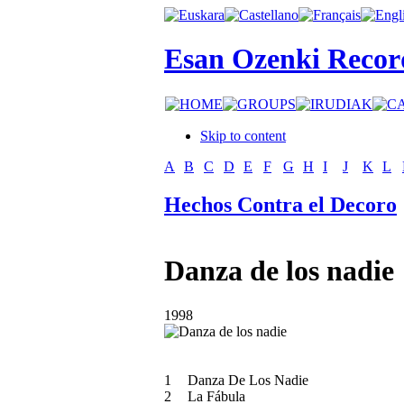
Esan Ozenki Recor
Skip to content
A
B
C
D
E
F
G
H
I
J
K
L
Hechos Contra el Decoro
Danza de los nadie
1998
1
Danza De Los Nadie
2
La Fábula