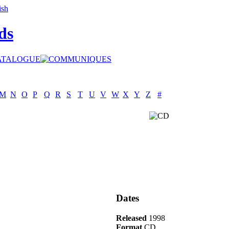
ds
M
N
O
P
Q
R
S
T
U
V
W
X
Y
Z
#
Dates
Released
1998
Format
CD