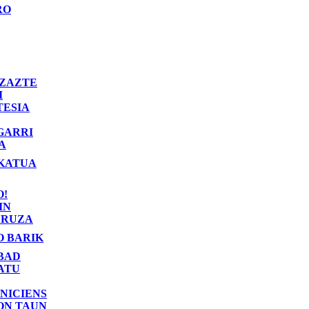
RO
ZAZTE
I
TESIA
GARRI
A
KATUA
O!
IN
RUZA
O BARIK
BAD
ATU
NICIENS
ON TAUN