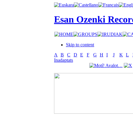
Esan Ozenki Recor
Skip to content
A
B
C
D
E
F
G
H
I
J
K
L
Inadaptats