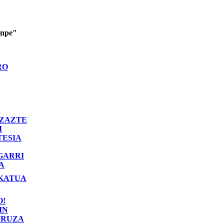
enpe"
RO
ZAZTE
I
TESIA
GARRI
A
KATUA
O!
IN
RUZA