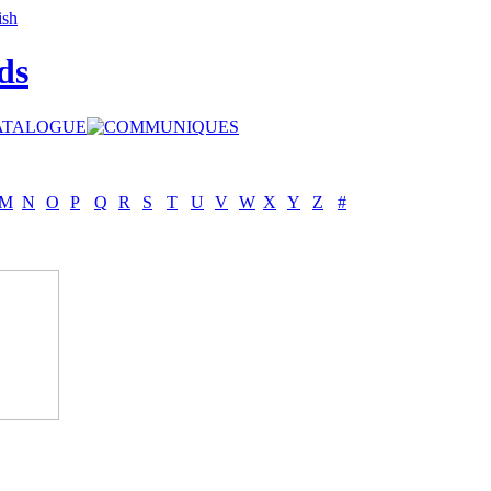
ds
M
N
O
P
Q
R
S
T
U
V
W
X
Y
Z
#