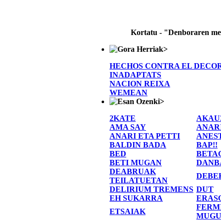
Kortatu - "Denboraren m
>
HECHOS CONTRA EL DECO
INADAPTATS
NACION REIXA
WEMEAN
>
2KATE
AKAU
AMA SAY
ANAR
ANARI ETA PETTI
ANES
BALDIN BADA
BAP!!
BED
BETA
BETI MUGAN
DANB
DEABRUAK
DEBE
TEILATUETAN
DELIRIUM TREMENS
DUT
EH SUKARRA
ERAS
FERM
ETSAIAK
MUGU