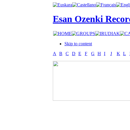
Esan Ozenki Recor
Skip to content
A
B
C
D
E
F
G
H
I
J
K
L