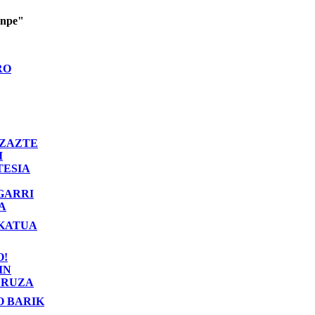
enpe"
RO
ZAZTE
I
TESIA
GARRI
A
KATUA
O!
IN
RUZA
O BARIK