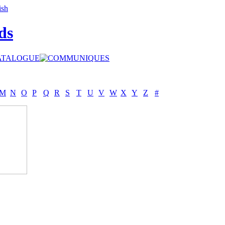
ds
M
N
O
P
Q
R
S
T
U
V
W
X
Y
Z
#