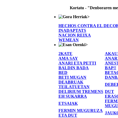
Kortatu - "Denboraren m
>
HECHOS CONTRA EL DECO
INADAPTATS
NACION REIXA
WEMEAN
>
2KATE
AKAU
AMA SAY
ANAR
ANARI ETA PETTI
ANES
BALDIN BADA
BAP!!
BED
BETA
BETI MUGAN
DANB
DEABRUAK
DEBE
TEILATUETAN
DELIRIUM TREMENS
DUT
EH SUKARRA
ERAS
FERM
ETSAIAK
MUGU
FERMIN MUGURUZA
JAUK
ETA DUT