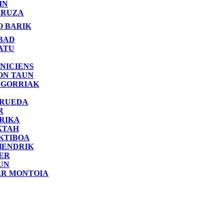
IN
RUZA
O BARIK
BAD
ATU
NICIENS
ON TAUN
 GORRIAK
 RUEDA
R
RIKA
KTAH
KTIBOA
HENDRIK
ER
UN
ER MONTOIA