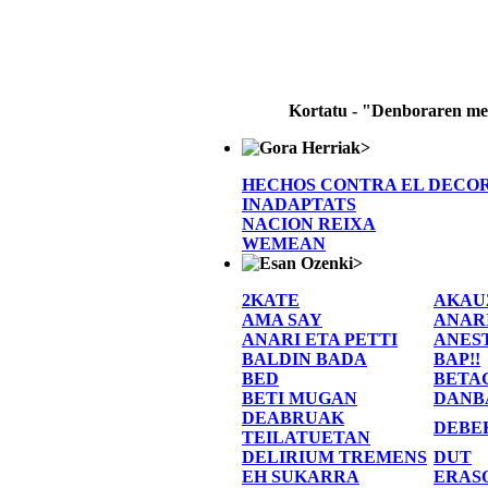
Kortatu - "Denboraren m
>
HECHOS CONTRA EL DECO
INADAPTATS
NACION REIXA
WEMEAN
>
2KATE
AKAU
AMA SAY
ANAR
ANARI ETA PETTI
ANES
BALDIN BADA
BAP!!
BED
BETA
BETI MUGAN
DANB
DEABRUAK
DEBE
TEILATUETAN
DELIRIUM TREMENS
DUT
EH SUKARRA
ERAS