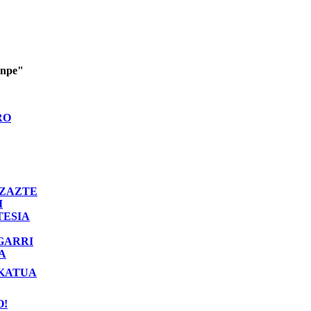
enpe"
RO
ZAZTE
I
TESIA
GARRI
A
KATUA
O!