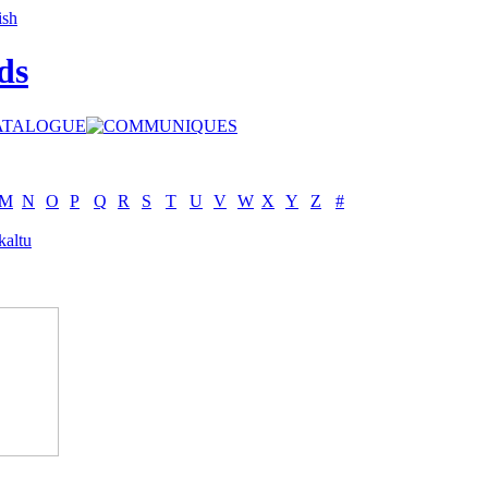
ds
M
N
O
P
Q
R
S
T
U
V
W
X
Y
Z
#