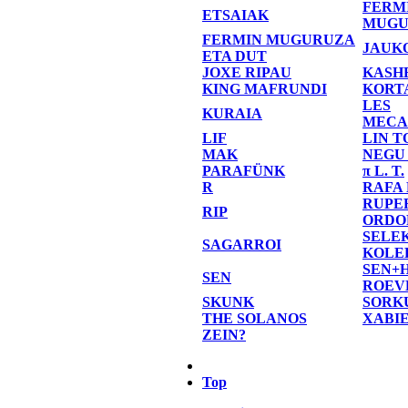
FERM
ETSAIAK
MUGU
FERMIN MUGURUZA
JAUK
ETA DUT
JOXE RIPAU
KASH
KING MAFRUNDI
KORT
LES
KURAIA
MECA
LIF
LIN T
MAK
NEGU
PARAFÜNK
π L. T.
R
RAFA
RUPE
RIP
ORDO
SELE
SAGARROI
KOLE
SEN+
SEN
ROEV
SKUNK
SORK
THE SOLANOS
XABI
ZEIN?
Top