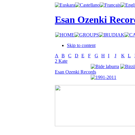
Esan Ozenki Recor
Skip to content
A
B
C
D
E
F
G
H
I
J
K
L
2 Kate
Esan Ozenki Records