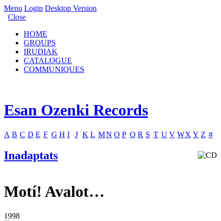
Menu
Login
Desktop Version
Close
HOME
GROUPS
IRUDIAK
CATALOGUE
COMMUNIQUES
Esan Ozenki Records
A
B
C
D
E
F
G
H
I
J
K
L
M
N
O
P
Q
R
S
T
U
V
W
X
Y
Z
#
Inadaptats
Motí! Avalot…
1998