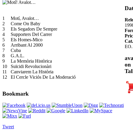
Dat
1
Motí, Avalot…
Rel
2
Come On Baby
199
3
Els Segadors De Sempre
For
4
Supporters Del Carrer
Pric
5
Els Homes-Mico
Cat
6
Arribant Al 2000
EO.
7
Cuba
8
G.A.L.
ava
9
La Memòria Històrica
on
10
Suïcidi Revolucionàri
Tal
11
Canviarem La Història
12
El Cercle Viciós De La Moderació
Bookmark
Tweet