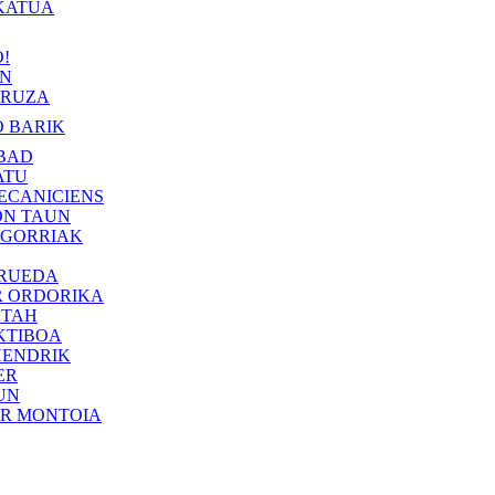
KATUA
!
IN
RUZA
 BARIK
BAD
ATU
ECANICIENS
ON TAUN
 GORRIAK
 RUEDA
R ORDORIKA
KTAH
KTIBOA
HENDRIK
ER
UN
ER MONTOIA