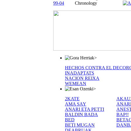
99-04
Chronology
>
HECHOS CONTRA EL DECOR
INADAPTATS
NACION REIXA
WEMEAN
>
2KATE
AKAU
AMA SAY
ANAR
ANARI ETA PETTI
ANEST
BALDIN BADA
BAP!!
BED
BETA
BETI MUGAN
DANB
DEABRUAK