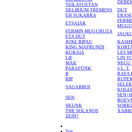
DEBE
TEILATUETAN
DELIRIUM TREMENS
DUT
EH SUKARRA
ERASO
FERM
ETSAIAK
MUGU
FERMIN MUGURUZA
JAUKO
ETA DUT
JOXE RIPAU
KASH
KING MAFRUNDI
KORT
KURAIA
LES M
LIF
LIN T
MAK
NEGU
PARAFÜNK
π L. T.
R
RAFA
RIP
RUPE
SELE
SAGARROI
KOLE
SEN+
SEN
ROEV
SKUNK
SORK
THE SOLANOS
XABI
ZEIN?
Top