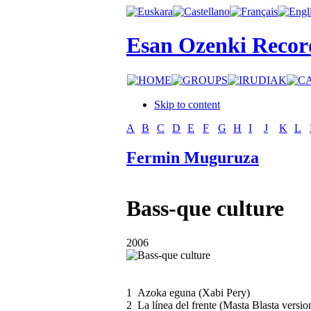
Esan Ozenki Recor
Skip to content
A
B
C
D
E
F
G
H
I
J
K
L
Fermin Muguruza
Bass-que culture
2006
1
Azoka eguna (Xabi Pery)
2
La línea del frente (Masta Blasta versio