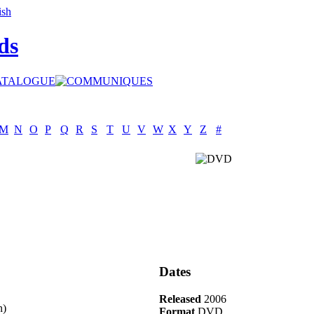
ds
M
N
O
P
Q
R
S
T
U
V
W
X
Y
Z
#
Dates
Released
2006
n)
Format
DVD