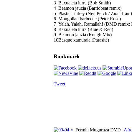
3
Baxua eta lurra (Bob Smith)
4
Beamon jauzia (Barriobeat remix)
5
Plastic Turkey (Neil Perch / Zion Train)
6
Mongolian barbecue (Peter Rose)
7
Yalah, Yalah, Ramallah! (DMD remix:
8
Baxua eta lurra (Blue & Red)
9
Beamon jauzia (Rough Mix)
10
Basque xamuraia (Parasite)
Bookmark
Tweet
«
Fermin Muguruza DVD
Afro