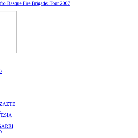
O
ZAZTE
I
ESIA
GARRI
A