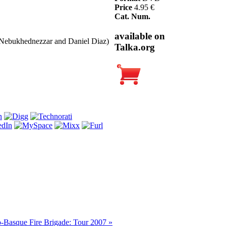
Price
4.95 €
Cat. Num.
available on
 Nebukhednezzar and Daniel Diaz)
Talka.org
-Basque Fire Brigade: Tour 2007 »