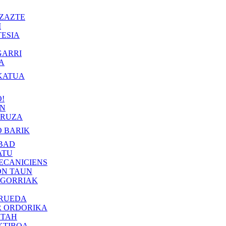
ZAZTE
I
ESIA
GARRI
A
KATUA
!
IN
RUZA
 BARIK
BAD
ATU
ECANICIENS
ON TAUN
 GORRIAK
 RUEDA
R ORDORIKA
KTAH
KTIBOA