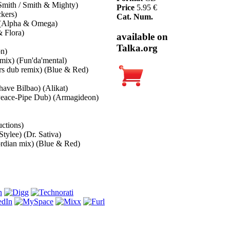
mith / Smith & Mighty)
Price
5.95 €
ckers)
Cat. Num.
) (Alpha & Omega)
 Flora)
available on
Talka.org
on)
 mix) (Fun'da'mental)
rs dub remix) (Blue & Red)
have Bilbao) (Alikat)
 Peace-Pipe Dub) (Armagideon)
uctions)
ylee) (Dr. Sativa)
rdian mix) (Blue & Red)