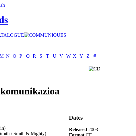
ds
M
N
O
P
Q
R
S
T
U
V
W
X
Y
Z
#
: komunikazioa
Dates
in)
Released
2003
mith / Smith & Mighty)
Format
CD