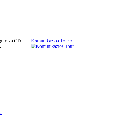
guruza CD
Komunikazioa Tour »
y
O