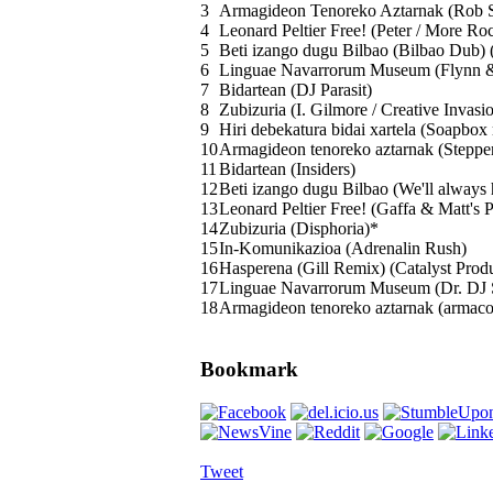
3
Armagideon Tenoreko Aztarnak (Rob S
4
Leonard Peltier Free! (Peter / More Ro
5
Beti izango dugu Bilbao (Bilbao Dub
6
Linguae Navarrorum Museum (Flynn &
7
Bidartean (DJ Parasit)
8
Zubizuria (I. Gilmore / Creative Invasi
9
Hiri debekatura bidai xartela (Soapbox
10
Armagideon tenoreko aztarnak (Steppe
11
Bidartean (Insiders)
12
Beti izango dugu Bilbao (We'll always 
13
Leonard Peltier Free! (Gaffa & Matt's
14
Zubizuria (Disphoria)*
15
In-Komunikazioa (Adrenalin Rush)
16
Hasperena (Gill Remix) (Catalyst Prod
17
Linguae Navarrorum Museum (Dr. DJ St
18
Armagideon tenoreko aztarnak (armaco
Bookmark
Tweet