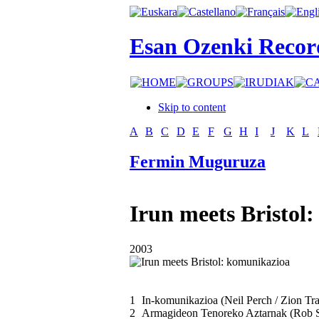
Esan Ozenki Recor
Skip to content
A
B
C
D
E
F
G
H
I
J
K
L
Fermin Muguruza
Irun meets Bristol
2003
1
In-komunikazioa (Neil Perch / Zion Tra
2
Armagideon Tenoreko Aztarnak (Rob S