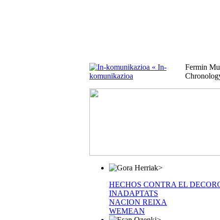
« In-
Fermin Mu
komunikazioa
Chronolog
>
HECHOS CONTRA EL DECOR
INADAPTATS
NACION REIXA
WEMEAN
>