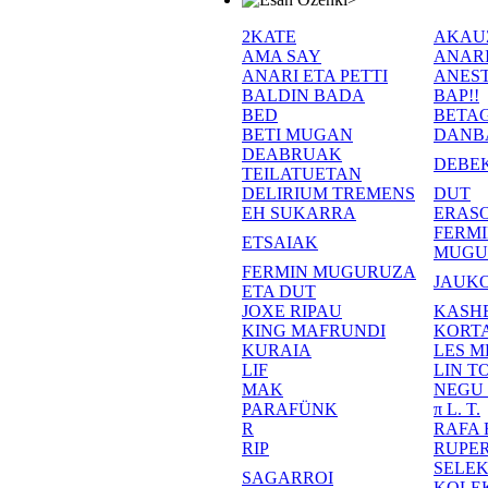
2KATE
AKAU
AMA SAY
ANAR
ANARI ETA PETTI
ANEST
BALDIN BADA
BAP!!
BED
BETA
BETI MUGAN
DANB
DEABRUAK
DEBE
TEILATUETAN
DELIRIUM TREMENS
DUT
EH SUKARRA
ERASO
FERM
ETSAIAK
MUGU
FERMIN MUGURUZA
JAUKO
ETA DUT
JOXE RIPAU
KASH
KING MAFRUNDI
KORT
KURAIA
LES M
LIF
LIN T
MAK
NEGU
PARAFÜNK
π L. T.
R
RAFA
RIP
RUPE
SELE
SAGARROI
KOLE