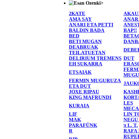
>
2KATE
AKAU
AMA SAY
ANAR
ANARI ETA PETTI
ANES
BALDIN BADA
BAP!!
BED
BETA
BETI MUGAN
DANB
DEABRUAK
DEBE
TEILATUETAN
DELIRIUM TREMENS
DUT
EH SUKARRA
ERAS
FERM
ETSAIAK
MUGU
FERMIN MUGURUZA
JAUK
ETA DUT
JOXE RIPAU
KASH
KING MAFRUNDI
KORT
LES
KURAIA
MECA
LIF
LIN T
MAK
NEGU
PARAFÜNK
π L. T.
R
RAFA
RUPE