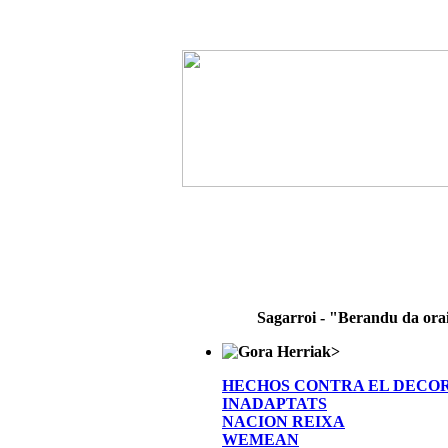
Sagarroi - "Berandu da ora
>
HECHOS CONTRA EL DECO
INADAPTATS
NACION REIXA
WEMEAN