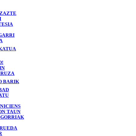
ZAZTE
I
TESIA
GARRI
A
KATUA
O!
IN
RUZA
O BARIK
BAD
ATU
NICIENS
ON TAUN
 GORRIAK
 RUEDA
R