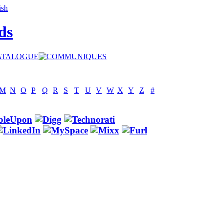
ds
M
N
O
P
Q
R
S
T
U
V
W
X
Y
Z
#