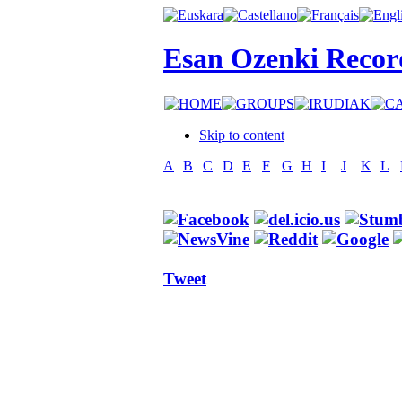
Esan Ozenki Recor
Skip to content
A
B
C
D
E
F
G
H
I
J
K
L
Tweet