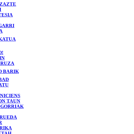
ZAZTE
I
TESIA
GARRI
A
KATUA
O!
IN
RUZA
O BARIK
BAD
ATU
NICIENS
ON TAUN
 GORRIAK
 RUEDA
R
RIKA
KTAH