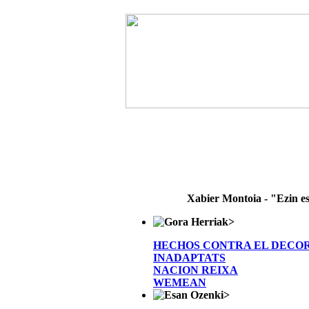
Xabier Montoia - "Ezin e
>
HECHOS CONTRA EL DECO
INADAPTATS
NACION REIXA
WEMEAN
>