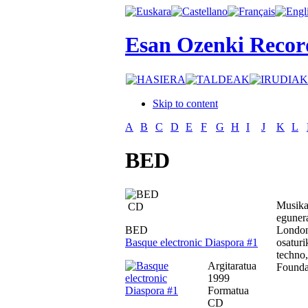
Esan Ozenki Recor
Skip to content
A
B
C
D
E
F
G
H
I
J
K
L
BED
Musika
CD
egunera
BED
London,
Basque electronic Diaspora #1
osatur
techno,
Argitaratua
Founda
1999
Formatua
CD