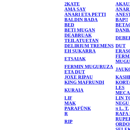
2KATE
AKAU
AMA SAY
ANAR
ANARI ETA PETTI
ANES
BALDIN BADA
BAP!!
BED
BETA
BETI MUGAN
DANB
DEABRUAK
DEBE
TEILATUETAN
DELIRIUM TREMENS
DUT
EH SUKARRA
ERAS
FERM
ETSAIAK
MUGU
FERMIN MUGURUZA
JAUK
ETA DUT
JOXE RIPAU
KASH
KING MAFRUNDI
KORT
LES
KURAIA
MECA
LIF
LIN T
MAK
NEGU
PARAFÜNK
π L. T.
R
RAFA
RUPE
RIP
ORDO
SELE