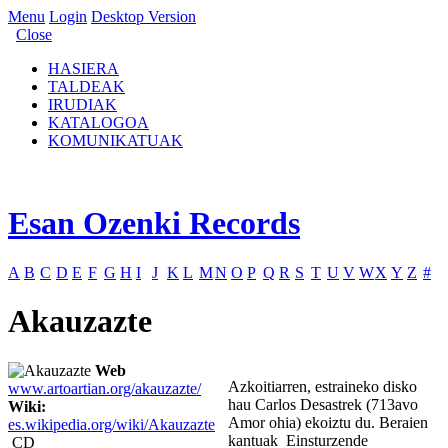
Menu
Login
Desktop Version
Close
HASIERA
TALDEAK
IRUDIAK
KATALOGOA
KOMUNIKATUAK
Esan Ozenki Records
A
B
C
D
E
F
G
H
I
J
K
L
M
N
O
P
Q
R
S
T
U
V
W
X
Y
Z
#
Akauzazte
Web
Azkoitiarren, estraineko disko
www.artoartian.org/akauzazte/
hau Carlos Desastrek (713avo
Wiki:
Amor ohia) ekoiztu du. Beraien
es.wikipedia.org/wiki/Akauzazte
kantuak Einsturzende
CD