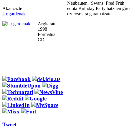
Neubauten, Swans, Fred Frith
Akauzazte
edota Birthday Party batzuen giro
Ur gardenak
ezerosotara garamatzate.
Argitaratua
1998
Formatua
CD
Tweet