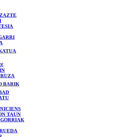
ZAZTE
I
TESIA
GARRI
A
KATUA
O!
IN
RUZA
O BARIK
BAD
ATU
NICIENS
ON TAUN
 GORRIAK
 RUEDA
R