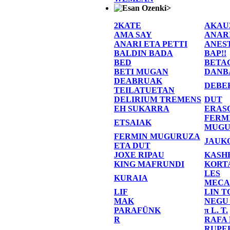
>
2KATE
AKAU
AMA SAY
ANAR
ANARI ETA PETTI
ANES
BALDIN BADA
BAP!!
BED
BETA
BETI MUGAN
DANB
DEABRUAK
DEBE
TEILATUETAN
DELIRIUM TREMENS
DUT
EH SUKARRA
ERAS
FERM
ETSAIAK
MUGU
FERMIN MUGURUZA
JAUK
ETA DUT
JOXE RIPAU
KASH
KING MAFRUNDI
KORT
LES
KURAIA
MECA
LIF
LIN T
MAK
NEGU
PARAFÜNK
π L. T.
R
RAFA
RUPE