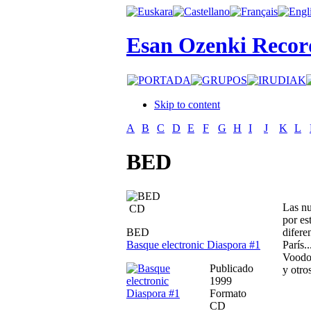
Esan Ozenki Recor
Skip to content
A
B
C
D
E
F
G
H
I
J
K
L
BED
Las nu
CD
por es
BED
difere
Basque electronic Diaspora #1
París.
Voodo
Publicado
y otro
1999
Formato
CD