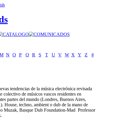
ds
M
N
O
P
Q
R
S
T
U
V
W
X
Y
Z
#
evas tendencias de la música electrónica revisada
te colectivo de músicos vascos residentes en
ntes partes del mundo (Londres, Buenos Aires,
..). House, techno, ambient o dub de la mano de
o Muzak, Basque Dub Foundation-Mad Professor
s.