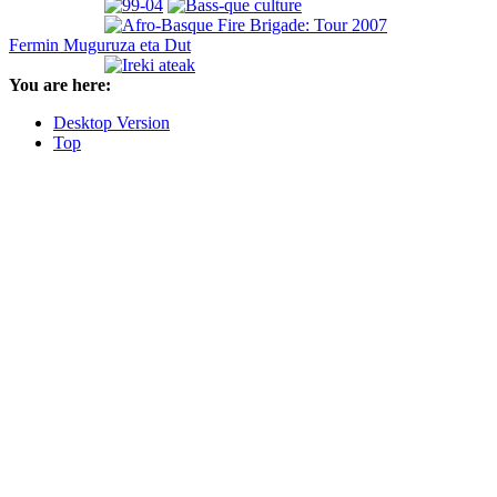
Fermin Muguruza eta Dut
You are here:
Desktop Version
Top