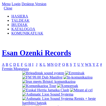
Menu
Login
Desktop Version
Close
HASIERA
TALDEAK
IRUDIAK
KATALOGOA
KOMUNIKATUAK
Esan Ozenki Records
A
B
C
D
E
F
G
H
I
J
K
L
M
N
O
P
Q
R
S
T
U
V
W
X
Y
Z
#
Fermin Muguruza