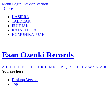
Menu
Login
Desktop Version
Close
HASIERA
TALDEAK
IRUDIAK
KATALOGOA
KOMUNIKATUAK
Esan Ozenki Records
A
B
C
D
E
F
G
H
I
J
K
L
M
N
O
P
Q
R
S
T
U
V
W
X
Y
Z
#
You are here:
Desktop Version
Top