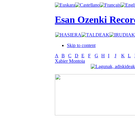
Esan Ozenki Recor
Skip to content
A
B
C
D
E
F
G
H
I
J
K
L
Xabier Montoia