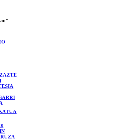
san"
RO
ZAZTE
I
TESIA
GARRI
A
KATUA
O!
IN
RUZA