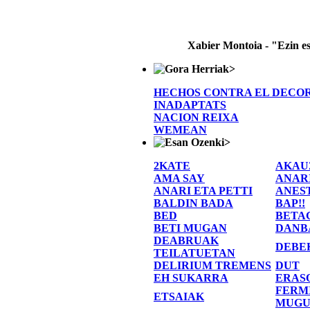
Xabier Montoia - "Ezin e
>
HECHOS CONTRA EL DECO
INADAPTATS
NACION REIXA
WEMEAN
>
2KATE
AKAU
AMA SAY
ANAR
ANARI ETA PETTI
ANES
BALDIN BADA
BAP!!
BED
BETA
BETI MUGAN
DANB
DEABRUAK
DEBE
TEILATUETAN
DELIRIUM TREMENS
DUT
EH SUKARRA
ERAS
FERM
ETSAIAK
MUGU