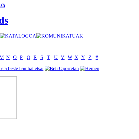
ds
M
N
O
P
Q
R
S
T
U
V
W
X
Y
Z
#