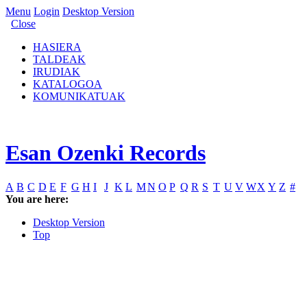
Menu
Login
Desktop Version
Close
HASIERA
TALDEAK
IRUDIAK
KATALOGOA
KOMUNIKATUAK
Esan Ozenki Records
A
B
C
D
E
F
G
H
I
J
K
L
M
N
O
P
Q
R
S
T
U
V
W
X
Y
Z
#
You are here:
Desktop Version
Top