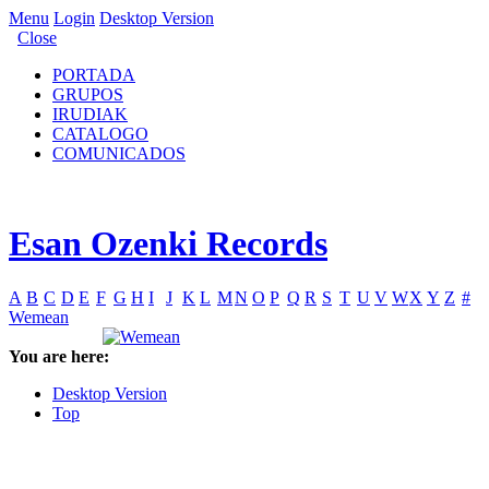
Menu
Login
Desktop Version
Close
PORTADA
GRUPOS
IRUDIAK
CATALOGO
COMUNICADOS
Esan Ozenki Records
A
B
C
D
E
F
G
H
I
J
K
L
M
N
O
P
Q
R
S
T
U
V
W
X
Y
Z
#
Wemean
You are here:
Desktop Version
Top