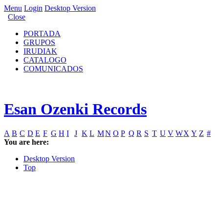
Menu
Login
Desktop Version
Close
PORTADA
GRUPOS
IRUDIAK
CATALOGO
COMUNICADOS
Esan Ozenki Records
A
B
C
D
E
F
G
H
I
J
K
L
M
N
O
P
Q
R
S
T
U
V
W
X
Y
Z
#
You are here:
Desktop Version
Top