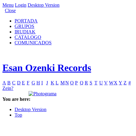
Menu
Login
Desktop Version
Close
PORTADA
GRUPOS
IRUDIAK
CATALOGO
COMUNICADOS
Esan Ozenki Records
A
B
C
D
E
F
G
H
I
J
K
L
M
N
O
P
Q
R
S
T
U
V
W
X
Y
Z
#
Zein?
You are here:
Desktop Version
Top