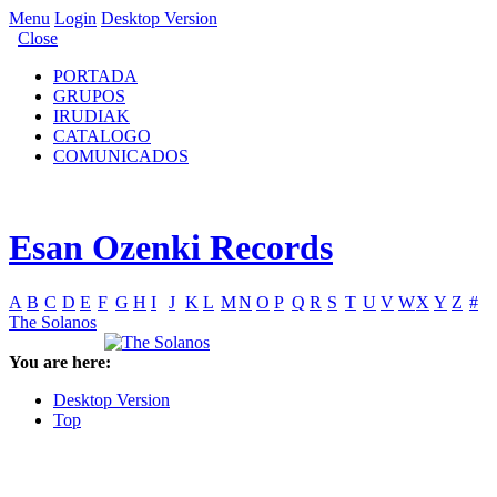
Menu
Login
Desktop Version
Close
PORTADA
GRUPOS
IRUDIAK
CATALOGO
COMUNICADOS
Esan Ozenki Records
A
B
C
D
E
F
G
H
I
J
K
L
M
N
O
P
Q
R
S
T
U
V
W
X
Y
Z
#
The Solanos
You are here:
Desktop Version
Top