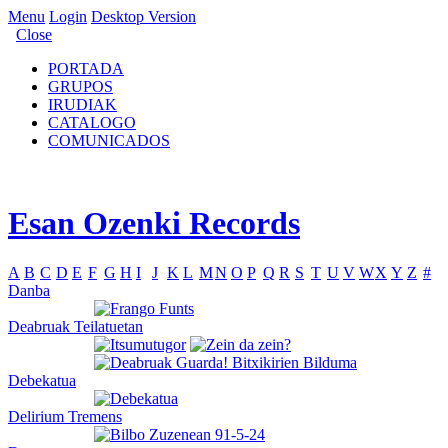
Menu
Login
Desktop Version
Close
PORTADA
GRUPOS
IRUDIAK
CATALOGO
COMUNICADOS
Esan Ozenki Records
A
B
C
D
E
F
G
H
I
J
K
L
M
N
O
P
Q
R
S
T
U
V
W
X
Y
Z
#
Danba
Deabruak Teilatuetan
Debekatua
Delirium Tremens