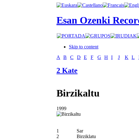
Esan Ozenki Recor
Skip to content
A
B
C
D
E
F
G
H
I
J
K
L
2 Kate
Birzikaltu
1999
1
Sar
2
Birziklatu