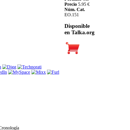
Precio
5.95 €
Núm. Cat.
EO.151
Disponible
en Talka.org
Cronología