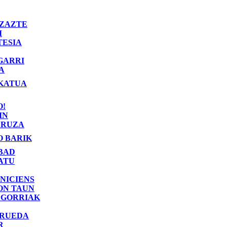
ZAZTE
I
TESIA
GARRI
A
KATUA
O!
IN
RUZA
O BARIK
BAD
ATU
NICIENS
ON TAUN
 GORRIAK
 RUEDA
R