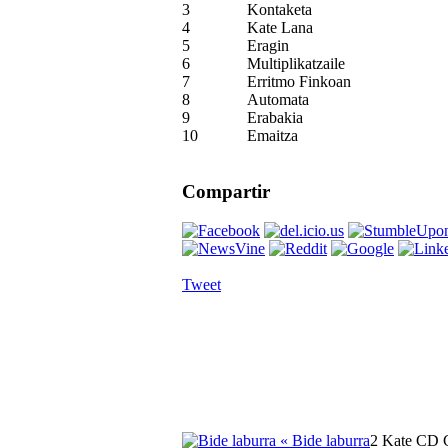
3
Kontaketa
4
Kate Lana
5
Eragin
6
Multiplikatzaile
7
Erritmo Finkoan
8
Automata
9
Erabakia
10
Emaitza
Compartir
Tweet
« Bide laburra
2 Kate CD 