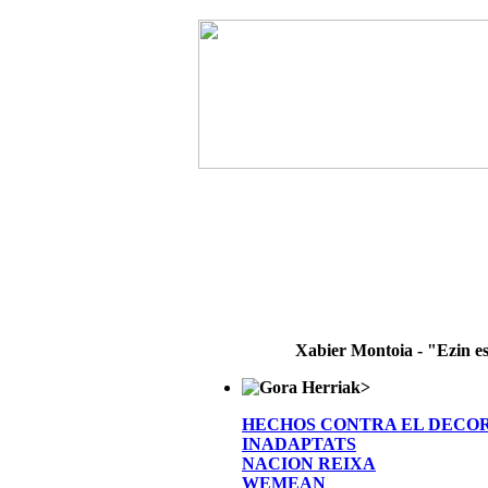
Xabier Montoia - "Ezin e
>
HECHOS CONTRA EL DECO
INADAPTATS
NACION REIXA
WEMEAN