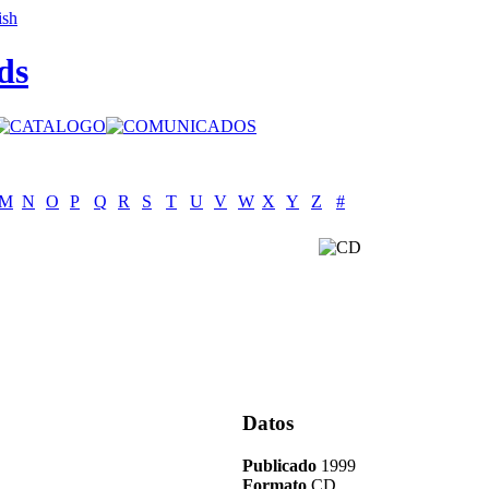
ds
M
N
O
P
Q
R
S
T
U
V
W
X
Y
Z
#
Datos
Publicado
1999
Formato
CD