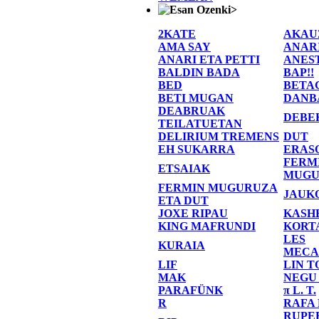
>
2KATE
AKAU
AMA SAY
ANAR
ANARI ETA PETTI
ANES
BALDIN BADA
BAP!!
BED
BETA
BETI MUGAN
DANB
DEABRUAK
DEBE
TEILATUETAN
DELIRIUM TREMENS
DUT
EH SUKARRA
ERAS
FERM
ETSAIAK
MUGU
FERMIN MUGURUZA
JAUK
ETA DUT
JOXE RIPAU
KASH
KING MAFRUNDI
KORT
LES
KURAIA
MECA
LIF
LIN T
MAK
NEGU
PARAFÜNK
π L. T.
R
RAFA
RUPE