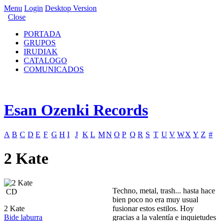
Menu
Login
Desktop Version
Close
PORTADA
GRUPOS
IRUDIAK
CATALOGO
COMUNICADOS
Esan Ozenki Records
A
B
C
D
E
F
G
H
I
J
K
L
M
N
O
P
Q
R
S
T
U
V
W
X
Y
Z
#
2 Kate
Techno, metal, trash... hasta hace
CD
bien poco no era muy usual
2 Kate
fusionar estos estilos. Hoy
Bide laburra
gracias a la valentía e inquietudes