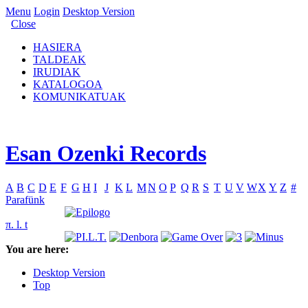
Menu
Login
Desktop Version
Close
HASIERA
TALDEAK
IRUDIAK
KATALOGOA
KOMUNIKATUAK
Esan Ozenki Records
A
B
C
D
E
F
G
H
I
J
K
L
M
N
O
P
Q
R
S
T
U
V
W
X
Y
Z
#
Parafünk
π. l. t
You are here:
Desktop Version
Top