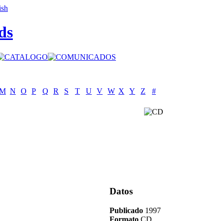
ds
M
N
O
P
Q
R
S
T
U
V
W
X
Y
Z
#
Datos
Publicado
1997
Formato
CD