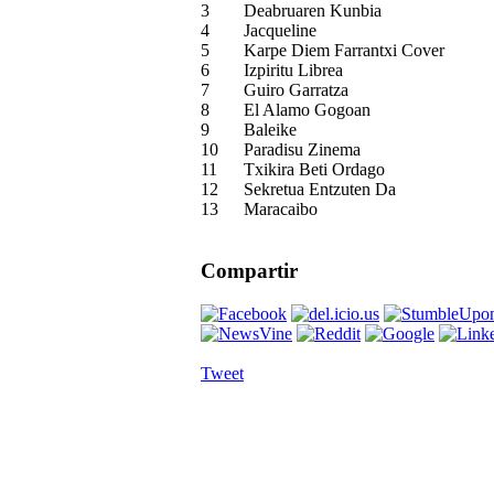
3
Deabruaren Kunbia
4
Jacqueline
5
Karpe Diem Farrantxi Cover
6
Izpiritu Librea
7
Guiro Garratza
8
El Alamo Gogoan
9
Baleike
10
Paradisu Zinema
11
Txikira Beti Ordago
12
Sekretua Entzuten Da
13
Maracaibo
Compartir
Tweet