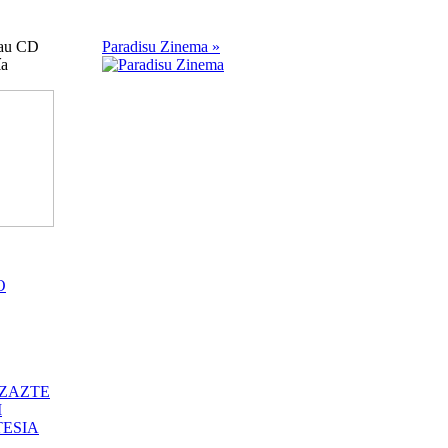
iau CD
Paradisu Zinema »
ía
O
ZAZTE
I
ESIA