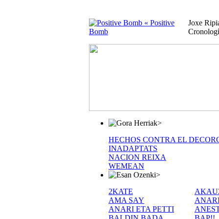
« Positive
Joxe Rip
Bomb
Cronolog
>
HECHOS CONTRA EL DECOR
INADAPTATS
NACION REIXA
WEMEAN
>
2KATE
AKAU
AMA SAY
ANAR
ANARI ETA PETTI
ANEST
BALDIN BADA
BAP!!