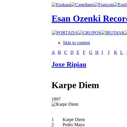
Esan Ozenki Recor
Skip to content
A
B
C
D
E
F
G
H
I
J
K
L
Joxe Ripiau
Karpe Diem
1997
1
Karpe Diem
2
Pedro Mayo