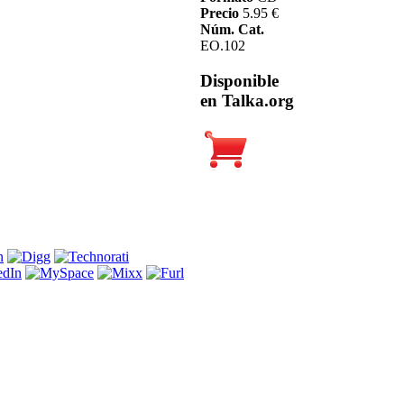
Precio
5.95 €
Núm. Cat.
EO.102
Disponible
en Talka.org