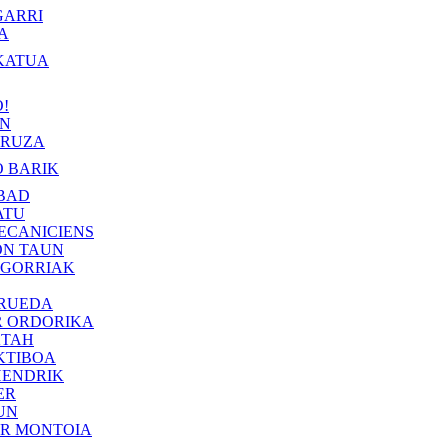
GARRI
A
KATUA
!
IN
RUZA
 BARIK
BAD
ATU
ECANICIENS
ON TAUN
 GORRIAK
 RUEDA
R ORDORIKA
KTAH
KTIBOA
HENDRIK
ER
UN
ER MONTOIA