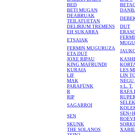
BED
BETA
BETI MUGAN
DANB
DEABRUAK
DEBE
TEILATUETAN
DELIRIUM TREMENS
DUT
EH SUKARRA
ERASO
FERM
ETSAIAK
MUGU
FERMIN MUGURUZA
JAUKO
ETA DUT
JOXE RIPAU
KASH
KING MAFRUNDI
KORT
KURAIA
LES M
LIF
LIN T
MAK
NEGU
PARAFÜNK
π L. T.
R
RAFA
RIP
RUPE
SELE
SAGARROI
KOLE
SEN+
SEN
ROEV
SKUNK
SORK
THE SOLANOS
XABI
ZEIN?