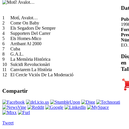
Da
1
Motí, Avalot…
Pub
2
Come On Baby
199
3
Els Segadors De Sempre
For
4
Supporters Del Carrer
Pre
5
Els Homes-Mico
Núm
6
Arribant Al 2000
EO.
7
Cuba
8
G.A.L.
Dis
9
La Memòria Històrica
en
10
Suïcidi Revolucionàri
Tal
11
Canviarem La Història
12
El Cercle Viciós De La Moderació
Compartir
Tweet