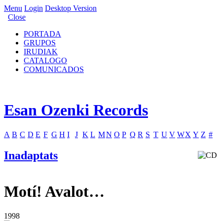
Menu
Login
Desktop Version
Close
PORTADA
GRUPOS
IRUDIAK
CATALOGO
COMUNICADOS
Esan Ozenki Records
A
B
C
D
E
F
G
H
I
J
K
L
M
N
O
P
Q
R
S
T
U
V
W
X
Y
Z
#
Inadaptats
Motí! Avalot…
1998