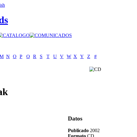
ds
M
N
O
P
Q
R
S
T
U
V
W
X
Y
Z
#
ak
Datos
Publicado
2002
Formato
CD