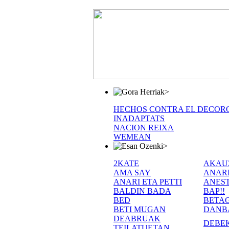
>
HECHOS CONTRA EL DECOR
INADAPTATS
NACION REIXA
WEMEAN
>
2KATE
AKAU
AMA SAY
ANAR
ANARI ETA PETTI
ANEST
BALDIN BADA
BAP!!
BED
BETA
BETI MUGAN
DANB
DEABRUAK
DEBE
TEILATUETAN