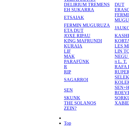
DELIRIUM TREMENS
DUT
EH SUKARRA
ERASO
FERM
ETSAIAK
MUGU
FERMIN MUGURUZA
JAUKO
ETA DUT
JOXE RIPAU
KASH
KING MAFRUNDI
KORT
KURAIA
LES M
LIF
LIN T
MAK
NEGU
PARAFÜNK
π L. T.
R
RAFA
RIP
RUPE
SELE
SAGARROI
KOLE
SEN+
SEN
ROEV
SKUNK
SORK
THE SOLANOS
XABI
ZEIN?
Top