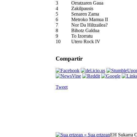
3
Orratzaren Gaua
4
Zakilpausis
5
Senaren Zama
6
Metroko Mamua II
7
Nor Da Hiltzailea?
8
Bihotz Galdua
9
To Izorratu
10
Utero Rock IV
Compartir
Tweet
« Sua ertzean
EH Sukarra 