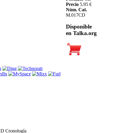
Precio
5.95 €
Núm. Cat.
M.017CD
Disponible
en Talka.org
CD Cronología