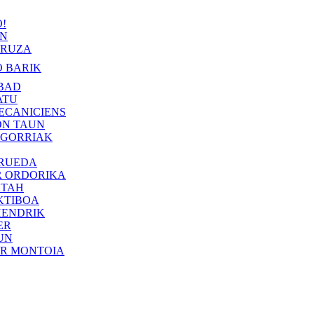
!
IN
RUZA
 BARIK
BAD
ATU
ECANICIENS
ON TAUN
 GORRIAK
 RUEDA
R ORDORIKA
KTAH
KTIBOA
HENDRIK
ER
UN
ER MONTOIA