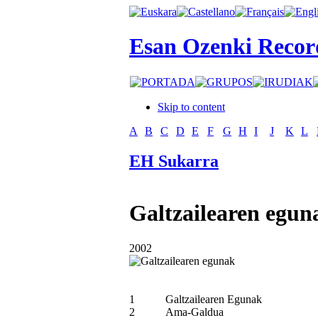
Esan Ozenki Recor
Skip to content
A
B
C
D
E
F
G
H
I
J
K
L
EH Sukarra
Galtzailearen egun
2002
1
Galtzailearen Egunak
2
Ama-Galdua