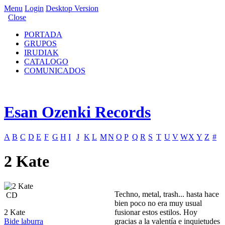
Menu
Login
Desktop Version
Close
PORTADA
GRUPOS
IRUDIAK
CATALOGO
COMUNICADOS
Esan Ozenki Records
A
B
C
D
E
F
G
H
I
J
K
L
M
N
O
P
Q
R
S
T
U
V
W
X
Y
Z
#
2 Kate
Techno, metal, trash... hasta hace
CD
bien poco no era muy usual
2 Kate
fusionar estos estilos. Hoy
Bide laburra
gracias a la valentía e inquietudes