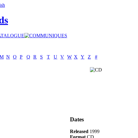
ds
M
N
O
P
Q
R
S
T
U
V
W
X
Y
Z
#
Dates
Released
1999
Format
CD