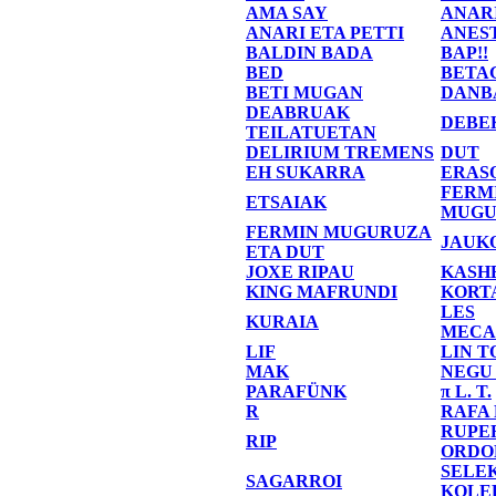
AMA SAY
ANAR
ANARI ETA PETTI
ANES
BALDIN BADA
BAP!!
BED
BETA
BETI MUGAN
DANB
DEABRUAK
DEBE
TEILATUETAN
DELIRIUM TREMENS
DUT
EH SUKARRA
ERAS
FERM
ETSAIAK
MUGU
FERMIN MUGURUZA
JAUK
ETA DUT
JOXE RIPAU
KASH
KING MAFRUNDI
KORT
LES
KURAIA
MECA
LIF
LIN T
MAK
NEGU
PARAFÜNK
π L. T.
R
RAFA
RUPE
RIP
ORDO
SELE
SAGARROI
KOLE