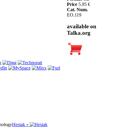
Price
5.95 €
Cat. Num.
EO.119
available on
Talka.org
nology
Hesiak »