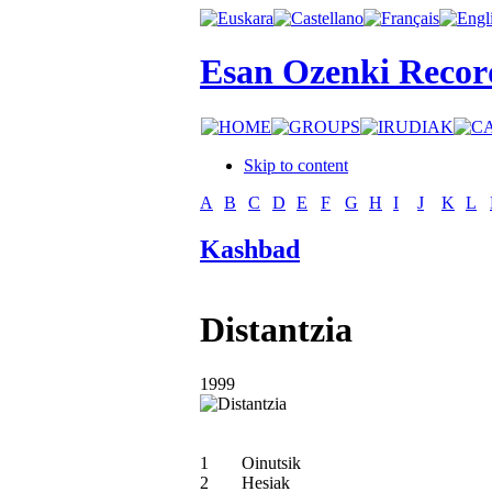
Esan Ozenki Recor
Skip to content
A
B
C
D
E
F
G
H
I
J
K
L
Kashbad
Distantzia
1999
1
Oinutsik
2
Hesiak