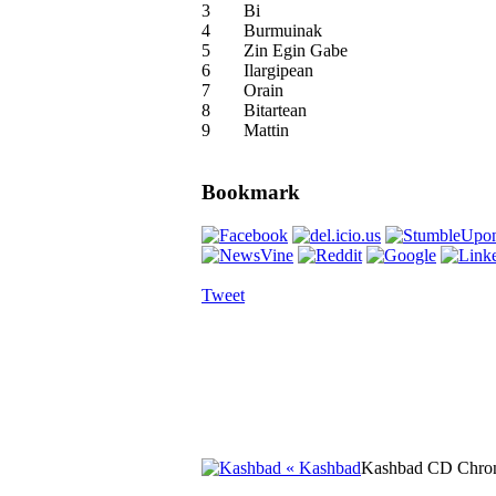
3
Bi
4
Burmuinak
5
Zin Egin Gabe
6
Ilargipean
7
Orain
8
Bitartean
9
Mattin
Bookmark
Tweet
« Kashbad
Kashbad CD Chro