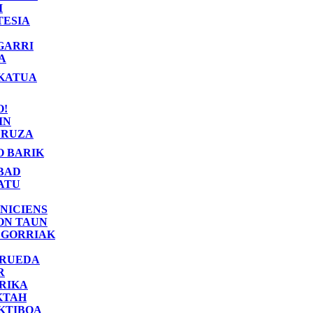
I
TESIA
GARRI
A
KATUA
O!
IN
RUZA
O BARIK
BAD
ATU
NICIENS
ON TAUN
 GORRIAK
 RUEDA
R
RIKA
KTAH
KTIBOA