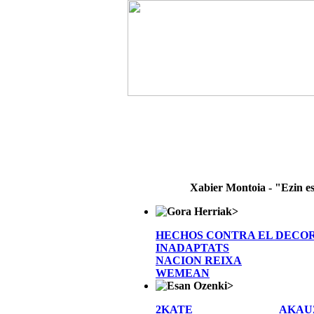
Xabier Montoia - "Ezin e
>
HECHOS CONTRA EL DECO
INADAPTATS
NACION REIXA
WEMEAN
>
2KATE
AKAU