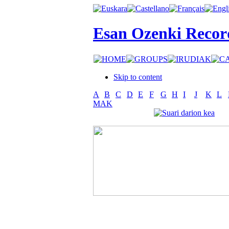
Esan Ozenki Recor
Skip to content
A
B
C
D
E
F
G
H
I
J
K
L
MAK