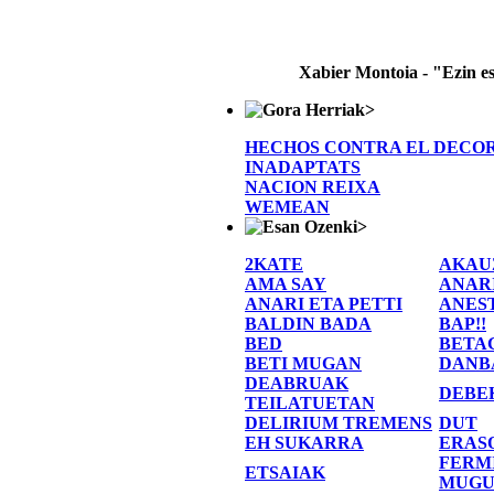
Xabier Montoia - "Ezin e
>
HECHOS CONTRA EL DECO
INADAPTATS
NACION REIXA
WEMEAN
>
2KATE
AKAU
AMA SAY
ANAR
ANARI ETA PETTI
ANES
BALDIN BADA
BAP!!
BED
BETA
BETI MUGAN
DANB
DEABRUAK
DEBE
TEILATUETAN
DELIRIUM TREMENS
DUT
EH SUKARRA
ERAS
FERM
ETSAIAK
MUGU