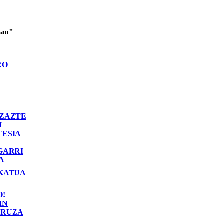
san"
RO
ZAZTE
I
TESIA
GARRI
A
KATUA
O!
IN
RUZA