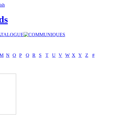
ds
M
N
O
P
Q
R
S
T
U
V
W
X
Y
Z
#