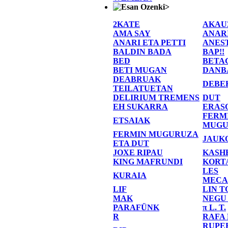
>
2KATE
AKAU
AMA SAY
ANAR
ANARI ETA PETTI
ANES
BALDIN BADA
BAP!!
BED
BETA
BETI MUGAN
DANB
DEABRUAK
DEBE
TEILATUETAN
DELIRIUM TREMENS
DUT
EH SUKARRA
ERAS
FERM
ETSAIAK
MUGU
FERMIN MUGURUZA
JAUK
ETA DUT
JOXE RIPAU
KASH
KING MAFRUNDI
KORT
LES
KURAIA
MECA
LIF
LIN T
MAK
NEGU
PARAFÜNK
π L. T.
R
RAFA
RUPE