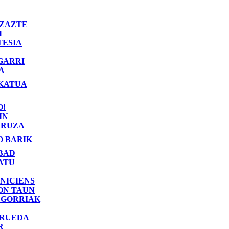
ZAZTE
I
TESIA
GARRI
A
KATUA
O!
IN
RUZA
O BARIK
BAD
ATU
NICIENS
ON TAUN
 GORRIAK
 RUEDA
R