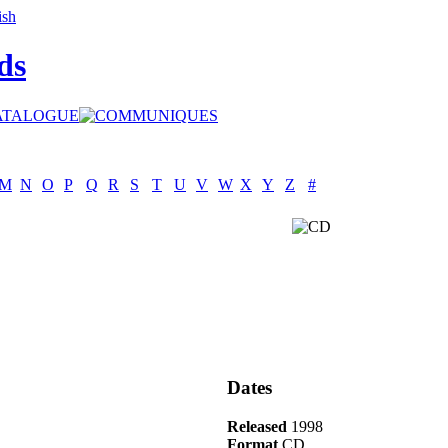
ds
M
N
O
P
Q
R
S
T
U
V
W
X
Y
Z
#
Dates
Released
1998
Format
CD