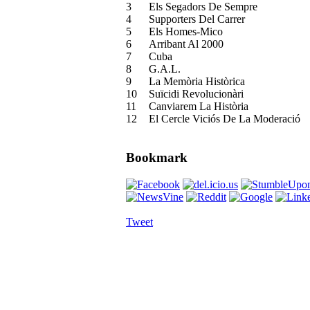
3
Els Segadors De Sempre
4
Supporters Del Carrer
5
Els Homes-Mico
6
Arribant Al 2000
7
Cuba
8
G.A.L.
9
La Memòria Històrica
10
Suïcidi Revolucionàri
11
Canviarem La Història
12
El Cercle Viciós De La Moderació
Bookmark
Tweet