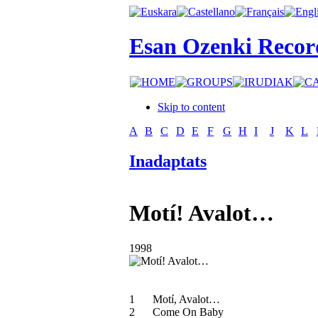
Esan Ozenki Recor
Skip to content
A
B
C
D
E
F
G
H
I
J
K
L
Inadaptats
Motí! Avalot…
1998
1
Motí, Avalot…
2
Come On Baby