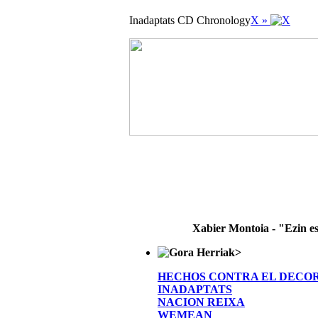
Inadaptats CD Chronology
X »
Xabier Montoia - "Ezin e
>
HECHOS CONTRA EL DECO
INADAPTATS
NACION REIXA
WEMEAN