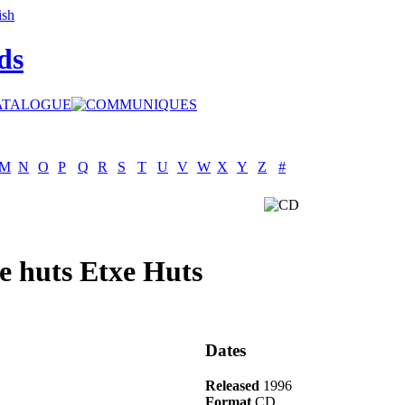
ds
M
N
O
P
Q
R
S
T
U
V
W
X
Y
Z
#
e huts Etxe Huts
Dates
Released
1996
Format
CD