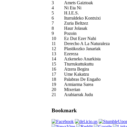
3
Amets Gaiztoak
4
Ni Eta Ni
5
H.I.E.S.
6
Iturraldeko Kontxixi
7
Zuria Beltzez
8
Haur Jolasak
9
Pozoin
10
Ez Dut Ezer Nahi
11
Derecho A La Naturaleza
12
Plastikozko Janariak
13
Ezereza
14
Azkeneko Anarkista
15
Tturrukuttukuttu
16
Atzera Begira
17
Ume Kakatzu
18
Palabras De Engaño
19
Armiarma Sarea
20
Mixerian
21
Arabiarrak Judu
Bookmark