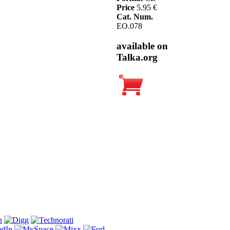
Price
5.95 €
Cat. Num.
EO.078
available on
Talka.org