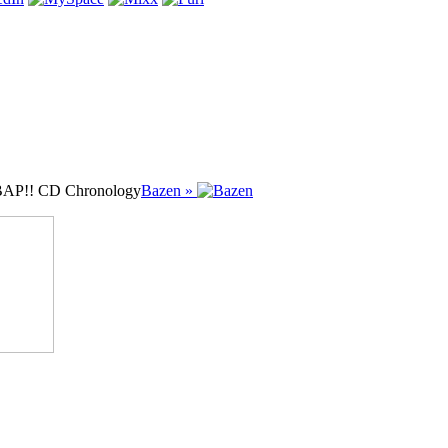
AP!! CD Chronology
Bazen »