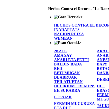
Hechos Contra el Decoro - "La Danz
>
HECHOS CONTRA EL DECO
INADAPTATS
NACION REIXA
WEMEAN
>
2KATE
AKAU
AMA SAY
ANAR
ANARI ETA PETTI
ANES
BALDIN BADA
BAP!!
BED
BETA
BETI MUGAN
DANB
DEABRUAK
DEBE
TEILATUETAN
DELIRIUM TREMENS
DUT
EH SUKARRA
ERAS
FERM
ETSAIAK
MUGU
FERMIN MUGURUZA
JAUK
ETA DUT