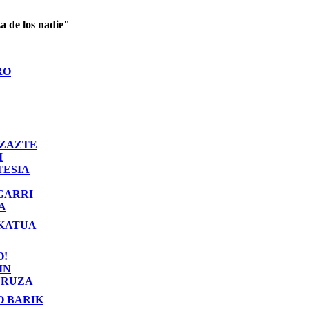
a de los nadie"
RO
ZAZTE
I
TESIA
GARRI
A
KATUA
O!
IN
RUZA
O BARIK