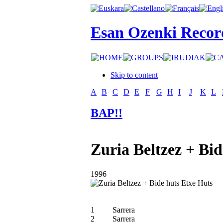
Esan Ozenki Recor
Skip to content
A
B
C
D
E
F
G
H
I
J
K
L
BAP!!
Zuria Beltzez + Bid
1996
1
Sarrera
2
Sarrera