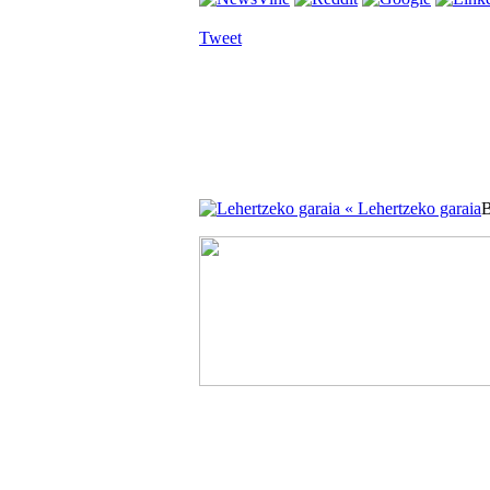
Tweet
« Lehertzeko garaia
B