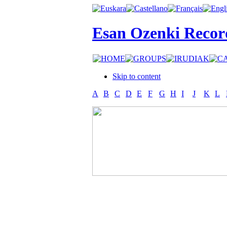
Esan Ozenki Recor
Skip to content
A
B
C
D
E
F
G
H
I
J
K
L