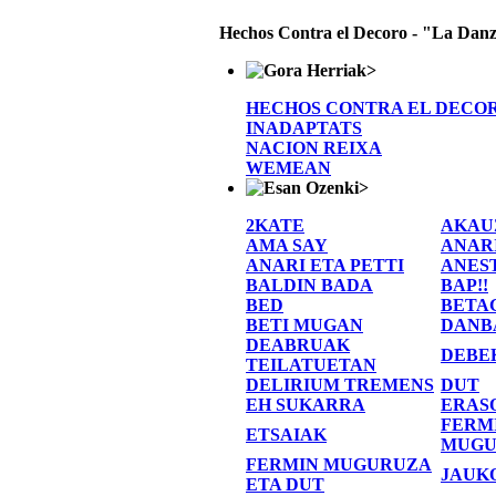
Hechos Contra el Decoro - "La Danz
>
HECHOS CONTRA EL DECO
INADAPTATS
NACION REIXA
WEMEAN
>
2KATE
AKAU
AMA SAY
ANAR
ANARI ETA PETTI
ANES
BALDIN BADA
BAP!!
BED
BETA
BETI MUGAN
DANB
DEABRUAK
DEBE
TEILATUETAN
DELIRIUM TREMENS
DUT
EH SUKARRA
ERAS
FERM
ETSAIAK
MUGU
FERMIN MUGURUZA
JAUK
ETA DUT