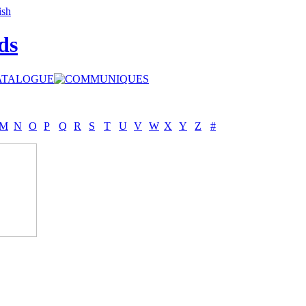
ds
M
N
O
P
Q
R
S
T
U
V
W
X
Y
Z
#