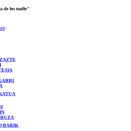
a de los nadie"
RO
ZAZTE
I
TESIA
GARRI
A
KATUA
O!
IN
RUZA
O BARIK