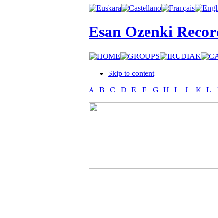
Esan Ozenki Recor
Skip to content
A
B
C
D
E
F
G
H
I
J
K
L