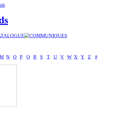
ds
M
N
O
P
Q
R
S
T
U
V
W
X
Y
Z
#