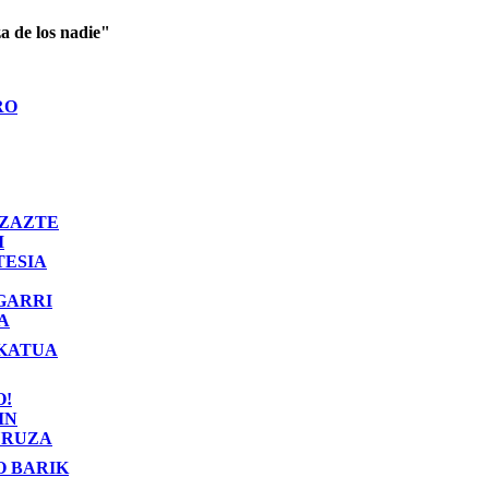
a de los nadie"
RO
ZAZTE
I
TESIA
GARRI
A
KATUA
O!
IN
RUZA
O BARIK