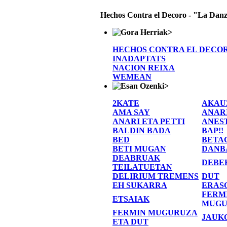
Hechos Contra el Decoro - "La Danz
>
HECHOS CONTRA EL DECO
INADAPTATS
NACION REIXA
WEMEAN
>
2KATE
AKAU
AMA SAY
ANAR
ANARI ETA PETTI
ANES
BALDIN BADA
BAP!!
BED
BETA
BETI MUGAN
DANB
DEABRUAK
DEBE
TEILATUETAN
DELIRIUM TREMENS
DUT
EH SUKARRA
ERAS
FERM
ETSAIAK
MUGU
FERMIN MUGURUZA
JAUK
ETA DUT