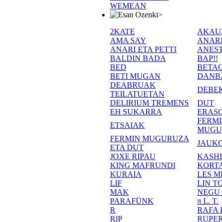
WEMEAN
>
2KATE
AKAU
AMA SAY
ANAR
ANARI ETA PETTI
ANEST
BALDIN BADA
BAP!!
BED
BETA
BETI MUGAN
DANB
DEABRUAK
DEBE
TEILATUETAN
DELIRIUM TREMENS
DUT
EH SUKARRA
ERASO
FERM
ETSAIAK
MUGU
FERMIN MUGURUZA
JAUKO
ETA DUT
JOXE RIPAU
KASH
KING MAFRUNDI
KORT
KURAIA
LES M
LIF
LIN T
MAK
NEGU
PARAFÜNK
π L. T.
R
RAFA
RIP
RUPE