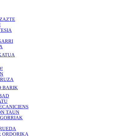
ZAZTE
I
ESIA
GARRI
A
KATUA
!
IN
RUZA
 BARIK
BAD
ATU
ECANICIENS
ON TAUN
 GORRIAK
 RUEDA
R ORDORIKA