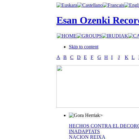
Esan Ozenki Recor
Skip to content
A
B
C
D
E
F
G
H
I
J
K
L
>
HECHOS CONTRA EL DECOR
INADAPTATS
NACION REIXA