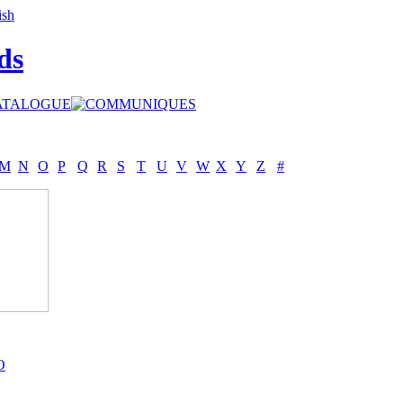
ds
M
N
O
P
Q
R
S
T
U
V
W
X
Y
Z
#
O