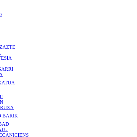
O
ZAZTE
I
ESIA
GARRI
A
KATUA
!
IN
RUZA
 BARIK
BAD
ATU
ECANICIENS