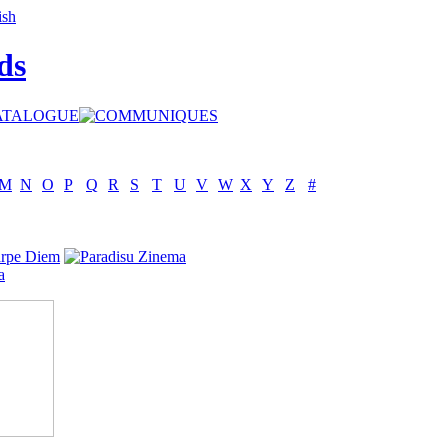
ds
M
N
O
P
Q
R
S
T
U
V
W
X
Y
Z
#