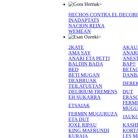
>
HECHOS CONTRA EL DECOR
INADAPTATS
NACION REIXA
WEMEAN
>
2KATE
AKAU
AMA SAY
ANAR
ANARI ETA PETTI
ANEST
BALDIN BADA
BAP!!
BED
BETA
BETI MUGAN
DANB
DEABRUAK
DEBE
TEILATUETAN
DELIRIUM TREMENS
DUT
EH SUKARRA
ERASO
FERM
ETSAIAK
MUGU
FERMIN MUGURUZA
JAUKO
ETA DUT
JOXE RIPAU
KASH
KING MAFRUNDI
KORT
KURAIA
LES M