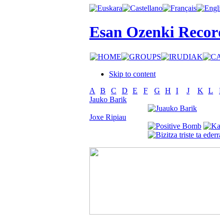
Esan Ozenki Recor
Skip to content
A
B
C
D
E
F
G
H
I
J
K
L
Jauko Barik
Joxe Ripiau