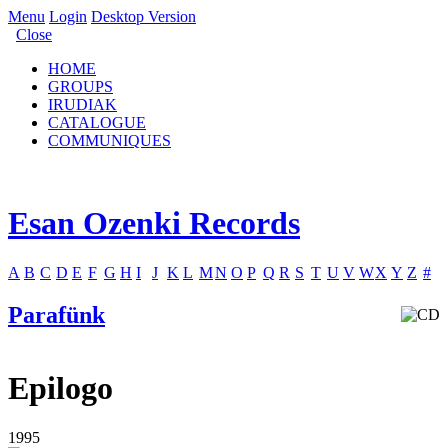
Menu
Login
Desktop Version
Close
HOME
GROUPS
IRUDIAK
CATALOGUE
COMMUNIQUES
Esan Ozenki Records
A
B
C
D
E
F
G
H
I
J
K
L
M
N
O
P
Q
R
S
T
U
V
W
X
Y
Z
#
Parafünk
Epilogo
1995