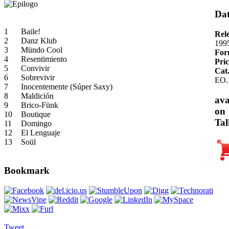
Dat
1
Baile!
Rel
2
Danz Klub
199
3
Mündo Cool
For
4
Resentimiento
Pric
5
Convivir
Cat
6
Sobrevivir
EO.
7
Inocentemente (Súper Saxy)
8
Maldición
ava
9
Brico-Fünk
on
10
Boutique
Tal
11
Domingo
12
El Lenguaje
13
Soül
Bookmark
Tweet