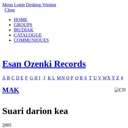
Menu
Login
Desktop Version
Close
HOME
GROUPS
IRUDIAK
CATALOGUE
COMMUNIQUES
Esan Ozenki Records
A
B
C
D
E
F
G
H
I
J
K
L
M
N
O
P
Q
R
S
T
U
V
W
X
Y
Z
#
MAK
Suari darion kea
2005