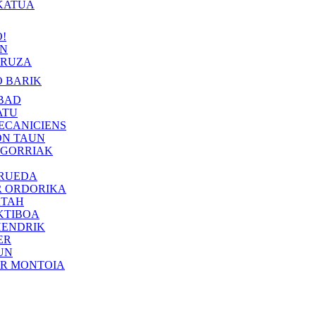
KATUA
!
IN
RUZA
 BARIK
BAD
ATU
ECANICIENS
ON TAUN
 GORRIAK
 RUEDA
R ORDORIKA
KTAH
KTIBOA
HENDRIK
ER
UN
ER MONTOIA