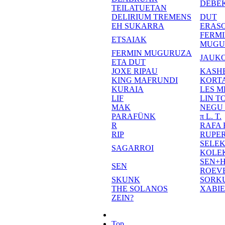
DEBE
TEILATUETAN
DELIRIUM TREMENS
DUT
EH SUKARRA
ERASO
FERM
ETSAIAK
MUGU
FERMIN MUGURUZA
JAUKO
ETA DUT
JOXE RIPAU
KASH
KING MAFRUNDI
KORT
KURAIA
LES M
LIF
LIN T
MAK
NEGU
PARAFÜNK
π L. T.
R
RAFA
RIP
RUPE
SELE
SAGARROI
KOLE
SEN+
SEN
ROEV
SKUNK
SORK
THE SOLANOS
XABI
ZEIN?
Top