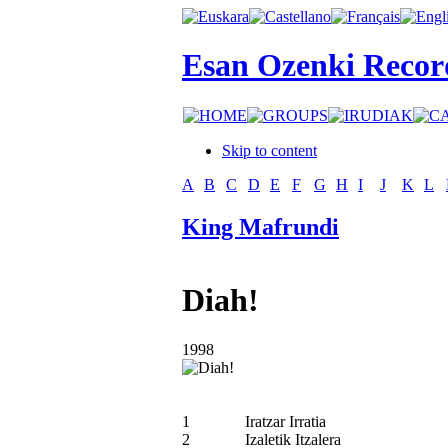
Esan Ozenki Recor
Skip to content
A
B
C
D
E
F
G
H
I
J
K
L
King Mafrundi
Diah!
1998
1
Iratzar Irratia
2
Izaletik Itzalera