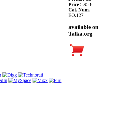
Price
5.95 €
Cat. Num.
EO.127
available on
Talka.org