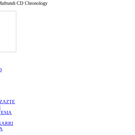
Mafrundi CD Chronology
O
ZAZTE
I
ESIA
GARRI
A