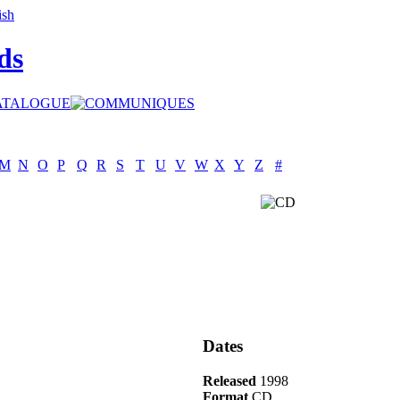
ds
M
N
O
P
Q
R
S
T
U
V
W
X
Y
Z
#
Dates
Released
1998
Format
CD