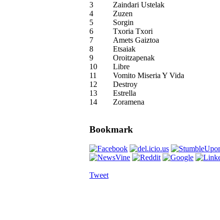
3
Zaindari Ustelak
4
Zuzen
5
Sorgin
6
Txoria Txori
7
Amets Gaiztoa
8
Etsaiak
9
Oroitzapenak
10
Libre
11
Vomito Miseria Y Vida
12
Destroy
13
Estrella
14
Zoramena
Bookmark
Tweet