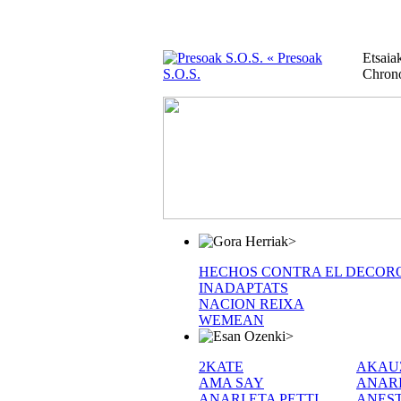
« Presoak
Etsai
S.O.S.
Chron
>
HECHOS CONTRA EL DECOR
INADAPTATS
NACION REIXA
WEMEAN
>
2KATE
AKAU
AMA SAY
ANAR
ANARI ETA PETTI
ANEST