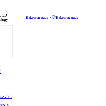
ak CD
Bakearen guda »
ology
O
ZAZTE
I
ESIA