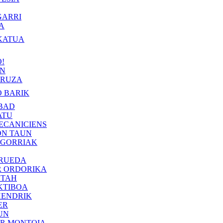
GARRI
A
KATUA
!
IN
RUZA
 BARIK
BAD
ATU
ECANICIENS
ON TAUN
 GORRIAK
 RUEDA
R ORDORIKA
KTAH
KTIBOA
HENDRIK
ER
UN
ER MONTOIA