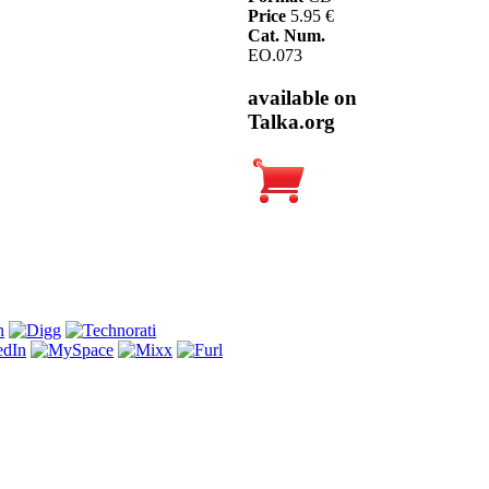
Price
5.95 €
Cat. Num.
EO.073
available on
Talka.org