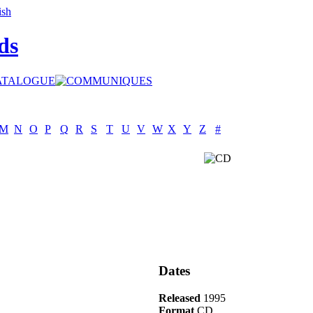
ds
M
N
O
P
Q
R
S
T
U
V
W
X
Y
Z
#
Dates
Released
1995
Format
CD