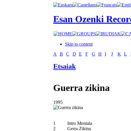
Esan Ozenki Recor
Skip to content
A
B
C
D
E
F
G
H
I
J
K
L
Etsaiak
Guerra zikina
1995
1
Intro Mentala
2
Gerra Zikina