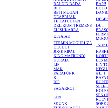
BALDIN BADA
BAP!!
BED
BETA
BETI MUGAN
DANB
DEABRUAK
DEBE
TEILATUETAN
DELIRIUM TREMENS
DUT
EH SUKARRA
ERASO
FERM
ETSAIAK
MUGU
FERMIN MUGURUZA
JAUKO
ETA DUT
JOXE RIPAU
KASH
KING MAFRUNDI
KORT
KURAIA
LES M
LIF
LIN T
MAK
NEGU
PARAFÜNK
π L. T.
R
RAFA
RIP
RUPE
SELE
SAGARROI
KOLE
SEN+
SEN
ROEV
SKUNK
SORK
THE SOLANOS
XABI