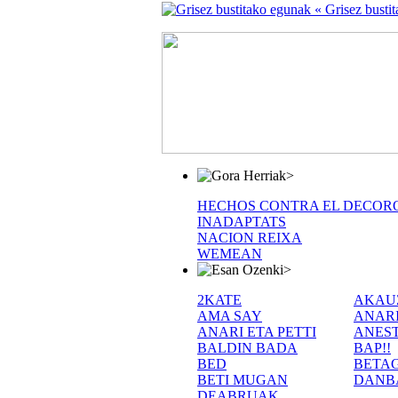
« Grisez busti
>
HECHOS CONTRA EL DECOR
INADAPTATS
NACION REIXA
WEMEAN
>
2KATE
AKAU
AMA SAY
ANAR
ANARI ETA PETTI
ANEST
BALDIN BADA
BAP!!
BED
BETA
BETI MUGAN
DANB
DEABRUAK