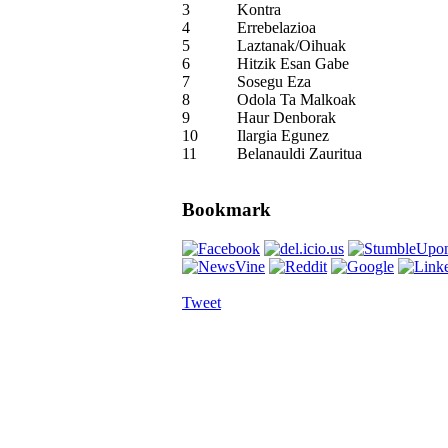
3
Kontra
4
Errebelazioa
5
Laztanak/Oihuak
6
Hitzik Esan Gabe
7
Sosegu Eza
8
Odola Ta Malkoak
9
Haur Denborak
10
Ilargia Egunez
11
Belanauldi Zauritua
Bookmark
Tweet