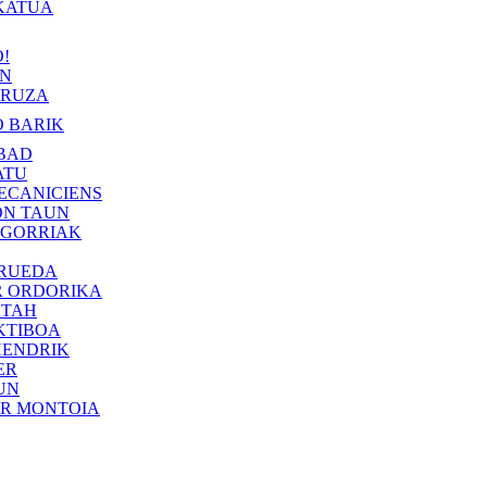
KATUA
!
IN
RUZA
 BARIK
BAD
ATU
ECANICIENS
ON TAUN
 GORRIAK
 RUEDA
R ORDORIKA
KTAH
KTIBOA
HENDRIK
ER
UN
ER MONTOIA