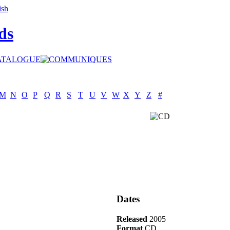
ds
M
N
O
P
Q
R
S
T
U
V
W
X
Y
Z
#
Dates
Released
2005
Format
CD