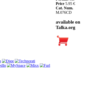
Price
5.95 €
Cat. Num.
M.076CD
available on
Talka.org