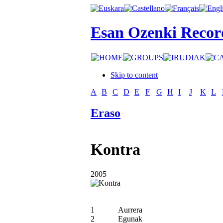
Esan Ozenki Recor
Skip to content
A
B
C
D
E
F
G
H
I
J
K
L
Eraso
Kontra
2005
1
Aurrera
2
Egunak