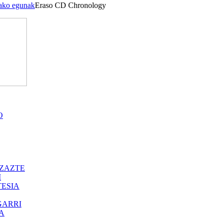
tako egunak
Eraso CD Chronology
O
ZAZTE
I
ESIA
GARRI
A