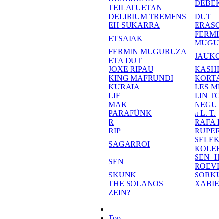
DEBE
TEILATUETAN
DELIRIUM TREMENS
DUT
EH SUKARRA
ERASO
FERM
ETSAIAK
MUGU
FERMIN MUGURUZA
JAUKO
ETA DUT
JOXE RIPAU
KASH
KING MAFRUNDI
KORT
KURAIA
LES M
LIF
LIN T
MAK
NEGU
PARAFÜNK
π L. T.
R
RAFA
RIP
RUPE
SELE
SAGARROI
KOLE
SEN+
SEN
ROEV
SKUNK
SORK
THE SOLANOS
XABI
ZEIN?
Top