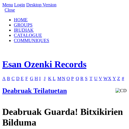
Menu
Login
Desktop Version
Close
HOME
GROUPS
IRUDIAK
CATALOGUE
COMMUNIQUES
Esan Ozenki Records
A
B
C
D
E
F
G
H
I
J
K
L
M
N
O
P
Q
R
S
T
U
V
W
X
Y
Z
#
Deabruak Teilatuetan
Deabruak Guarda! Bitxikirien
Bilduma