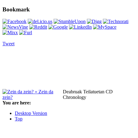
Bookmark
Tweet
« Zein da
Deabruak Teilatuetan CD
zein?
Chronology
You are here:
Desktop Version
Top