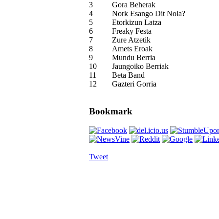
3
Gora Beherak
4
Nork Esango Dit Nola?
5
Etorkizun Latza
6
Freaky Festa
7
Zure Atzetik
8
Amets Eroak
9
Mundu Berria
10
Jaungoiko Berriak
11
Beta Band
12
Gazteri Gorria
Bookmark
Tweet