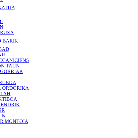
KATUA
!
IN
RUZA
 BARIK
BAD
ATU
ECANICIENS
ON TAUN
 GORRIAK
 RUEDA
R ORDORIKA
KTAH
KTIBOA
HENDRIK
ER
UN
ER MONTOIA