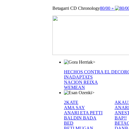
Betagarri CD Chronology
80/00 »
>
HECHOS CONTRA EL DECOR
INADAPTATS
NACION REIXA
WEMEAN
>
2KATE
AKAU
AMA SAY
ANAR
ANARI ETA PETTI
ANEST
BALDIN BADA
BAP!!
BED
BETA
BETI MUGAN
DANB