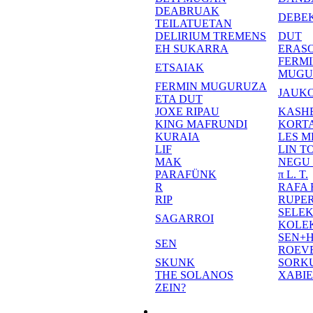
DEABRUAK
DEBE
TEILATUETAN
DELIRIUM TREMENS
DUT
EH SUKARRA
ERASO
FERM
ETSAIAK
MUGU
FERMIN MUGURUZA
JAUKO
ETA DUT
JOXE RIPAU
KASH
KING MAFRUNDI
KORT
KURAIA
LES M
LIF
LIN T
MAK
NEGU
PARAFÜNK
π L. T.
R
RAFA
RIP
RUPE
SELE
SAGARROI
KOLE
SEN+
SEN
ROEV
SKUNK
SORK
THE SOLANOS
XABI
ZEIN?