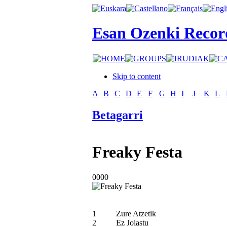
Esan Ozenki Recor
Skip to content
A
B
C
D
E
F
G
H
I
J
K
L
Betagarri
Freaky Festa
0000
1
Zure Atzetik
2
Ez Jolastu