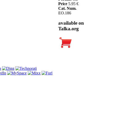
Price
5.95 €
Cat. Num.
EO.186
available on
Talka.org