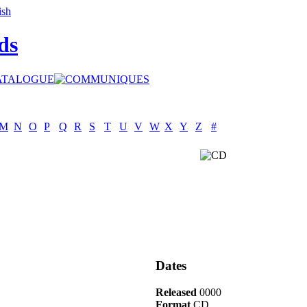
ds
M
N
O
P
Q
R
S
T
U
V
W
X
Y
Z
#
Dates
Released
0000
Format
CD