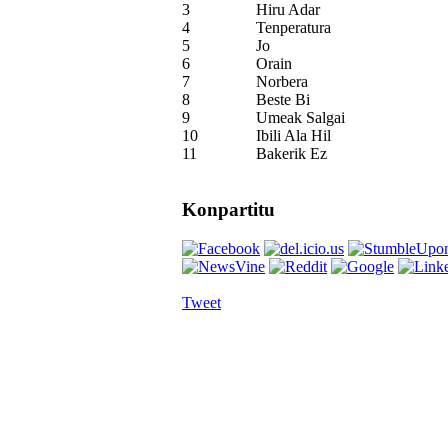
3
Hiru Adar
4
Tenperatura
5
Jo
6
Orain
7
Norbera
8
Beste Bi
9
Umeak Salgai
10
Ibili Ala Hil
11
Bakerik Ez
Konpartitu
Tweet