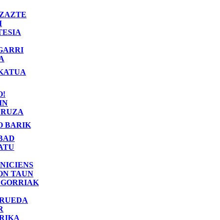
ZAZTE
I
TESIA
GARRI
A
KATUA
O!
IN
RUZA
O BARIK
BAD
ATU
NICIENS
ON TAUN
 GORRIAK
 RUEDA
R
RIKA