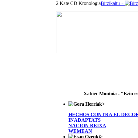
2 Kate CD Kronologia
Birzikaltu »
Xabier Montoia - "Ezin e
>
HECHOS CONTRA EL DECO
INADAPTATS
NACION REIXA
WEMEAN
>