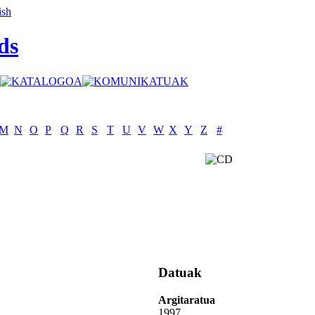
ds
M
N
O
P
Q
R
S
T
U
V
W
X
Y
Z
#
Datuak
Argitaratua
1997