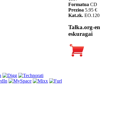
Formatua
CD
Prezioa
5.95 €
Kat.zk.
EO.120
Talka.org-en
eskuragai