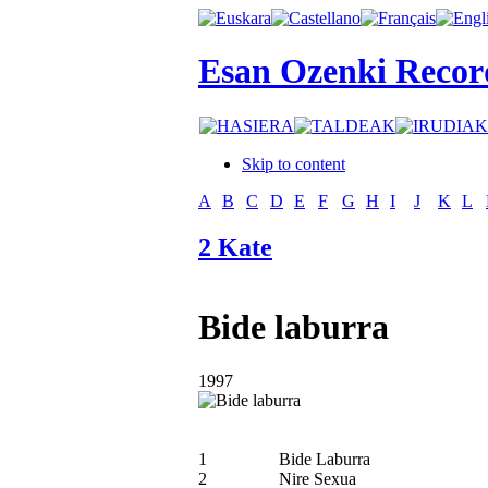
Esan Ozenki Recor
Skip to content
A
B
C
D
E
F
G
H
I
J
K
L
2 Kate
Bide laburra
1997
1
Bide Laburra
2
Nire Sexua