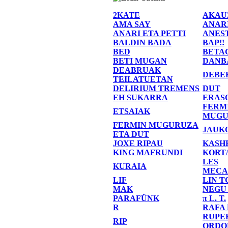
2KATE
AKAU
AMA SAY
ANAR
ANARI ETA PETTI
ANES
BALDIN BADA
BAP!!
BED
BETA
BETI MUGAN
DANB
DEABRUAK
DEBE
TEILATUETAN
DELIRIUM TREMENS
DUT
EH SUKARRA
ERAS
FERM
ETSAIAK
MUGU
FERMIN MUGURUZA
JAUK
ETA DUT
JOXE RIPAU
KASH
KING MAFRUNDI
KORT
LES
KURAIA
MECA
LIF
LIN T
MAK
NEGU
PARAFÜNK
π L. T.
R
RAFA
RUPE
RIP
ORDO