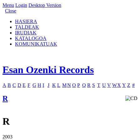
Menu
Login
Desktop Version
Close
HASIERA
TALDEAK
IRUDIAK
KATALOGOA
KOMUNIKATUAK
Esan Ozenki Records
A
B
C
D
E
F
G
H
I
J
K
L
M
N
O
P
Q
R
S
T
U
V
W
X
Y
Z
#
R
R
2003