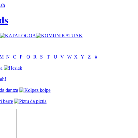
ds
M
N
O
P
Q
R
S
T
U
V
W
X
Y
Z
#