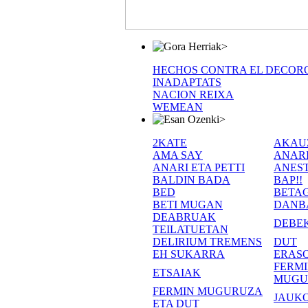
>
HECHOS CONTRA EL DECOR
INADAPTATS
NACION REIXA
WEMEAN
>
2KATE
AKAU
AMA SAY
ANAR
ANARI ETA PETTI
ANEST
BALDIN BADA
BAP!!
BED
BETA
BETI MUGAN
DANB
DEABRUAK
DEBE
TEILATUETAN
DELIRIUM TREMENS
DUT
EH SUKARRA
ERASO
FERM
ETSAIAK
MUGU
FERMIN MUGURUZA
JAUKO
ETA DUT