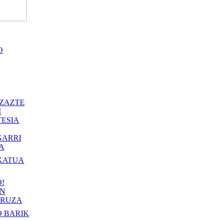
O
ZAZTE
I
ESIA
GARRI
A
KATUA
!
IN
RUZA
 BARIK