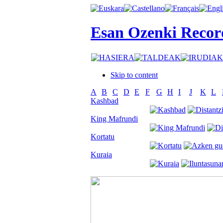
Esan Ozenki Recor
Skip to content
A
B
C
D
E
F
G
H
I
J
K
L
Kashbad
King Mafrundi
Kortatu
Kuraia